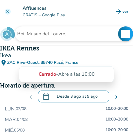
Ir al contenido principal
Affluences
arrow_forward
ver
clear
(nuev
GRATIS
– Google Play
search
See
Buscar un establecimiento
IKEA Rennes
Ikea
place
ZAC Rive-Ouest, 35740 Pacé, France
(abrir en Google Maps)
(nueva pestaña)
Cerrado
-
Abre a las 10:00
Horario de apertura
calendar_today
chevron_left
Desde
3 ago
al
9 ago
chevron_right
.
Abra el calendario para cambiar las fecha
LUN.
10:00
–
20:00
03/08
MAR.
10:00
–
20:00
04/08
MIÉ.
10:00
–
20:00
05/08