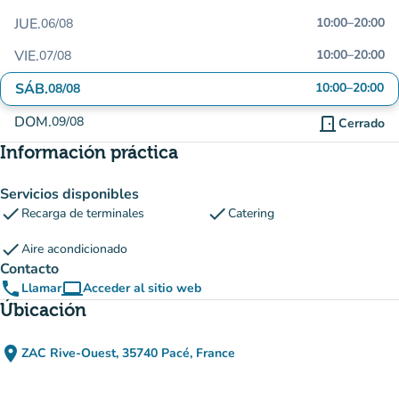
JUE.
10:00
–
20:00
06/08
VIE.
10:00
–
20:00
07/08
SÁB.
10:00
–
20:00
08/08
DOM.
09/08
door_front
Cerrado
Información práctica
Servicios disponibles
check
check
Recarga de terminales
Catering
check
Aire acondicionado
Contacto
phone
computer
Llamar
Acceder al sitio web
(nueva pestaña)
Úbicación
place
ZAC Rive-Ouest, 35740 Pacé, France
(abrir en Google Maps)
(nueva pestaña)