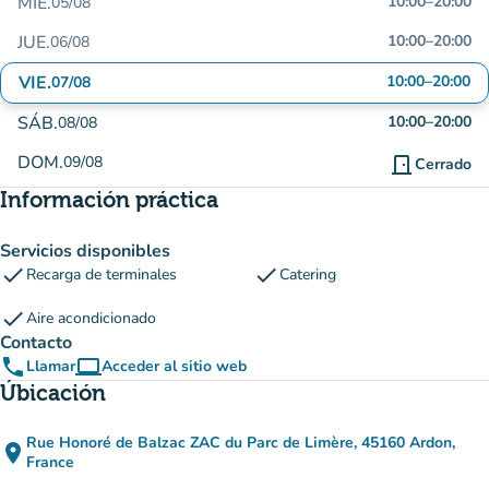
MIÉ.
10:00
–
20:00
05/08
JUE.
10:00
–
20:00
06/08
VIE.
10:00
–
20:00
07/08
SÁB.
10:00
–
20:00
08/08
DOM.
09/08
door_front
Cerrado
Información práctica
Servicios disponibles
check
check
Recarga de terminales
Catering
check
Aire acondicionado
Contacto
phone
computer
Llamar
Acceder al sitio web
(nueva pestaña)
Úbicación
Rue Honoré de Balzac ZAC du Parc de Limère, 45160 Ardon,
place
(abrir en Google Maps)
(nueva pestaña)
France