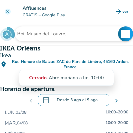
Ir al contenido principal
Affluences
arrow_forward
ver
clear
(nuev
GRATIS
– Google Play
search
See
Buscar un establecimiento
IKEA Orléans
Ikea
Rue Honoré de Balzac ZAC du Parc de Limère, 45160 Ardon,
place
(abrir en Google Maps)
(nueva pestaña)
France
Cerrado
-
Abre mañana a las 10:00
Horario de apertura
calendar_today
chevron_left
Desde
3 ago
al
9 ago
chevron_right
.
Abra el calendario para cambiar las fecha
LUN.
10:00
–
20:00
03/08
MAR.
10:00
–
20:00
04/08