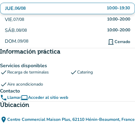
JUE.
10:00
–
19:30
06/08
VIE.
10:00
–
20:00
07/08
SÁB.
10:00
–
20:00
08/08
DOM.
09/08
door_front
Cerrado
Información práctica
Servicios disponibles
check
check
Recarga de terminales
Catering
check
Aire acondicionado
Contacto
phone
computer
Llamar
Acceder al sitio web
(nueva pestaña)
Úbicación
place
Centre Commercial Maison Plus, 62110 Hénin-Beaumont, France
(abrir en Google Maps)
(nueva pestaña)