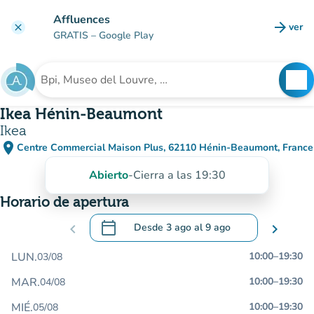
Ir al contenido principal
Affluences
arrow_forward
ver
clear
(nuev
GRATIS
– Google Play
search
See
Buscar un establecimiento
Ikea Hénin-Beaumont
Ikea
place
Centre Commercial Maison Plus, 62110 Hénin-Beaumont, France
(abrir en Google Maps)
(nueva pestaña)
Abierto
-
Cierra a las 19:30
Horario de apertura
calendar_today
chevron_left
Desde
3 ago
al
9 ago
chevron_right
.
Abra el calendario para cambiar las fecha
LUN.
10:00
–
19:30
03/08
MAR.
10:00
–
19:30
04/08
MIÉ.
10:00
–
19:30
05/08