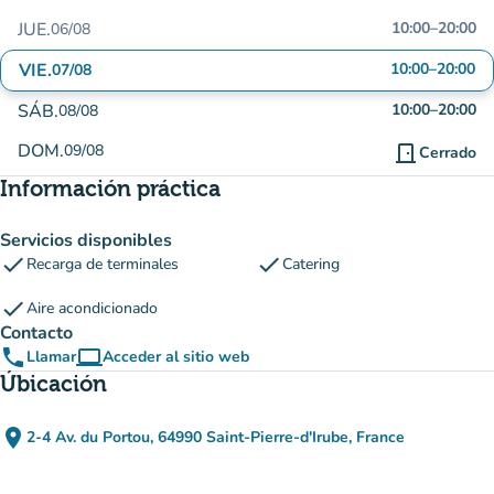
JUE.
10:00
–
20:00
06/08
VIE.
10:00
–
20:00
07/08
SÁB.
10:00
–
20:00
08/08
DOM.
09/08
door_front
Cerrado
Información práctica
Servicios disponibles
check
check
Recarga de terminales
Catering
check
Aire acondicionado
Contacto
phone
computer
Llamar
Acceder al sitio web
(nueva pestaña)
Úbicación
place
2-4 Av. du Portou, 64990 Saint-Pierre-d'Irube, France
(abrir en Google Maps)
(nueva pestaña)