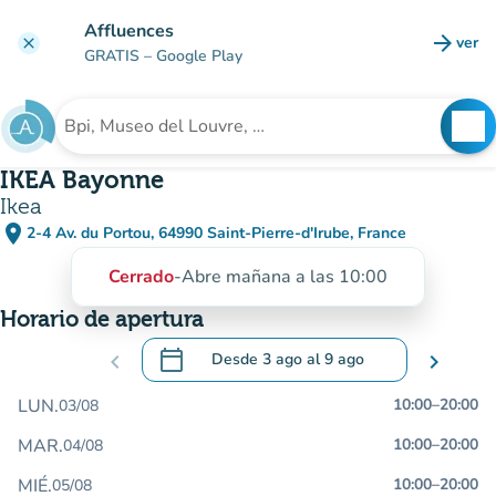
Ir al contenido principal
Affluences
arrow_forward
ver
clear
(nuev
GRATIS
– Google Play
search
See
Buscar un establecimiento
IKEA Bayonne
Ikea
place
2-4 Av. du Portou, 64990 Saint-Pierre-d'Irube, France
(abrir en Google Maps)
(nueva pestaña)
Cerrado
-
Abre mañana a las 10:00
Horario de apertura
calendar_today
chevron_left
Desde
3 ago
al
9 ago
chevron_right
.
Abra el calendario para cambiar las fecha
LUN.
10:00
–
20:00
03/08
MAR.
10:00
–
20:00
04/08
MIÉ.
10:00
–
20:00
05/08