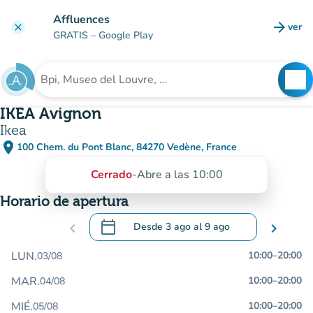
Ir al contenido principal
Affluences
arrow_forward
ver
clear
(nuev
GRATIS
– Google Play
search
See
Buscar un establecimiento
IKEA Avignon
Ikea
place
100 Chem. du Pont Blanc, 84270 Vedène, France
(abrir en Google Maps)
(nueva pestaña)
Cerrado
-
Abre a las 10:00
Horario de apertura
calendar_today
chevron_left
Desde
3 ago
al
9 ago
chevron_right
.
Abra el calendario para cambiar las fecha
LUN.
10:00
–
20:00
03/08
MAR.
10:00
–
20:00
04/08
MIÉ.
10:00
–
20:00
05/08