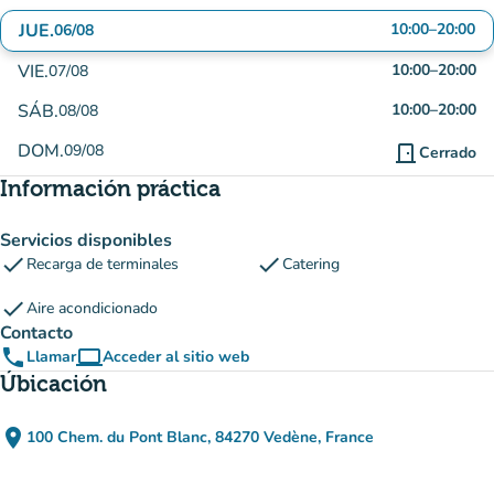
JUE.
10:00
–
20:00
06/08
VIE.
10:00
–
20:00
07/08
SÁB.
10:00
–
20:00
08/08
DOM.
09/08
door_front
Cerrado
Información práctica
Servicios disponibles
check
check
Recarga de terminales
Catering
check
Aire acondicionado
Contacto
phone
computer
Llamar
Acceder al sitio web
(nueva pestaña)
Úbicación
place
100 Chem. du Pont Blanc, 84270 Vedène, France
(abrir en Google Maps)
(nueva pestaña)