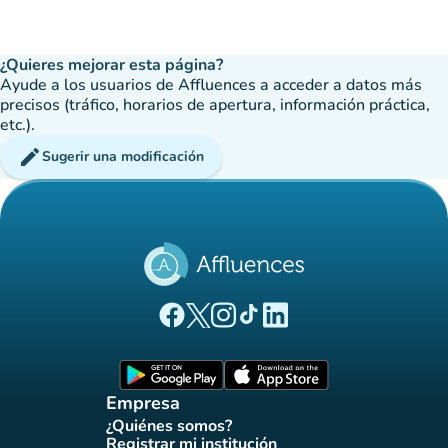
¿Quieres mejorar esta página?
Ayude a los usuarios de Affluences a acceder a datos más
precisos (tráfico, horarios de apertura, información práctica,
etc.).
edit
Sugerir una modificación
(nueva pestaña)
(nueva pestaña)
(nueva pestaña)
(nueva pestaña)
(nueva pestaña)
Página Facebook Affluences
Página Twitter Affluences
Página Instagram Affluences
Página de TikTok de Affluenc
Página LinkedIn Affluenc
(nueva pestaña)
(nueva pestaña)
Empresa
¿Quiénes somos?
(nueva pestaña)
Registrar mi institución