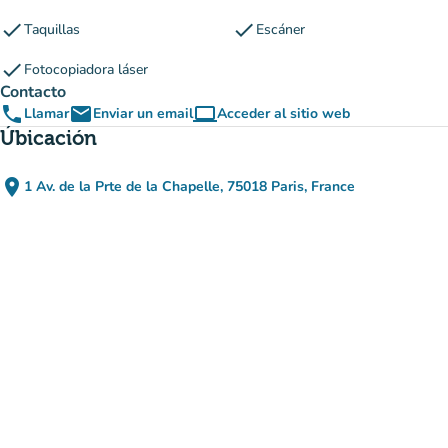
check
check
Taquillas
Escáner
check
Fotocopiadora láser
Contacto
phone
email
computer
Llamar
Enviar un email
Acceder al sitio web
(nueva pestaña)
Úbicación
place
1 Av. de la Prte de la Chapelle, 75018 Paris, France
(abrir en Google Maps)
(nueva pestaña)