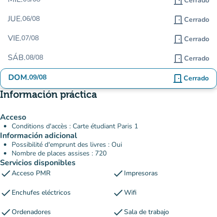
door_front
Cerrado
JUE.
06/08
door_front
Cerrado
VIE.
07/08
door_front
Cerrado
SÁB.
08/08
door_front
Cerrado
DOM.
09/08
door_front
Cerrado
Información práctica
Acceso
Conditions d'accès : Carte étudiant Paris 1
Información adicional
Possibilité d'emprunt des livres : Oui
Nombre de places assises : 720
Servicios disponibles
check
check
Acceso PMR
Impresoras
check
check
Enchufes eléctricos
Wifi
check
check
Ordenadores
Sala de trabajo