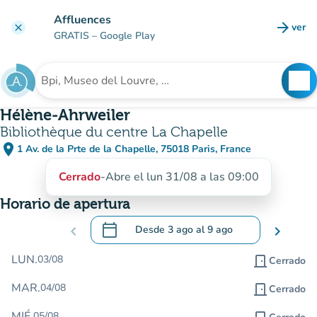
Ir al contenido principal
Affluences
arrow_forward
ver
clear
(nuev
GRATIS
– Google Play
search
See
Buscar un establecimiento
Hélène-Ahrweiler
Bibliothèque du centre La Chapelle
place
1 Av. de la Prte de la Chapelle, 75018 Paris, France
(abrir en Google Maps)
(nueva pestaña)
Cerrado
-
Abre el lun 31/08 a las 09:00
Horario de apertura
calendar_today
chevron_left
Desde
3 ago
al
9 ago
chevron_right
.
Abra el calendario para cambiar las fecha
LUN.
03/08
door_front
Cerrado
MAR.
04/08
door_front
Cerrado
MIÉ.
05/08