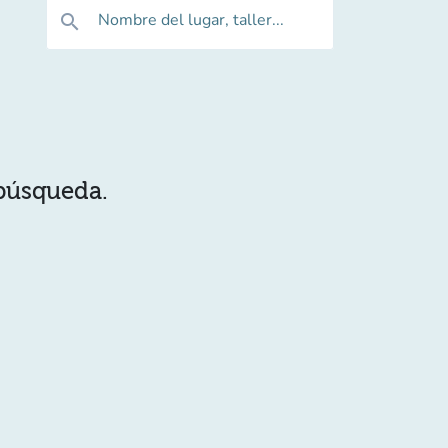
Nombre del lugar, taller...
search
 búsqueda.