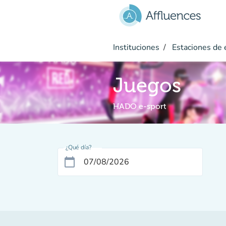
Ir al contenido principal
Instituciones
Estaciones de 
Juegos
HADO e-sport
¿Qué día?
calendar_today