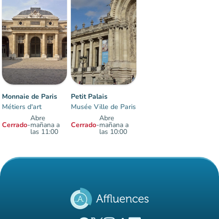
Monnaie de Paris
Petit Palais
Métiers d'art
Musée Ville de Paris
Abre
Abre
Cerrado
-
mañana a
Cerrado
-
mañana a
las 11:00
las 10:00
Elementos 1 a 2 sobre 2