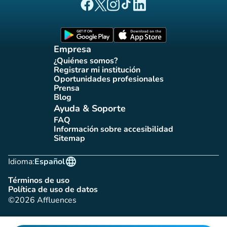
(nueva pestaña)
(nueva pestaña)
(nueva pestaña)
(nueva pestaña)
(nueva pestaña)
Página Facebook Affluences
Página Twitter Affluences
Página Instagram Affluences
Página de TikTok de Affluenc
Página LinkedIn Affluenc
(nueva pestaña)
(nueva pestaña)
Empresa
¿Quiénes somos?
(nueva pestaña)
Registrar mi institución
(nueva pestaña)
Oportunidades profesionales
(nueva pestaña)
Prensa
(nueva pestaña)
Blog
(nueva pestaña)
Ayuda & Soporte
FAQ
(nueva pestaña)
Información sobre accesibilidad
(nueva pestaña)
Sitemap
(nueva pestaña)
language
Idioma:
Español
Términos de uso
(nueva pestaña)
Política de uso de datos
(nueva pestaña)
©2026 Affluences