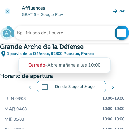
Ir al contenido principal
Affluences
arrow_forward
ver
clear
(nuev
GRATIS
– Google Play
search
See
Buscar un establecimiento
Grande Arche de la Défense
place
1 parvis de la Défense, 92800 Puteaux, France
(abrir en Google Maps)
(nueva pestaña)
Cerrado
-
Abre mañana a las 10:00
Horario de apertura
calendar_today
chevron_left
Desde
3 ago
al
9 ago
chevron_right
.
Abra el calendario para cambiar las fecha
LUN.
10:00
–
19:00
03/08
MAR.
10:00
–
19:00
04/08
MIÉ.
10:00
–
19:00
05/08