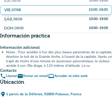
JUE.
10:00
–
19:00
06/08
VIE.
10:00
–
19:00
07/08
SÁB.
10:00
–
19:00
08/08
DOM.
10:00
–
19:00
09/08
Información práctica
Información adicional
Notes : Pour accéder à l'un des plus beaux panoramas de la capitale,
direction le toit de la Grande Arche, à l'ouest de la capitale. Après un
trajet de moins d’une minute en ascenseur panoramique, le visiteur
accède à son 35e étage, à 110 mètres d'altitude. La vu
Contacto
phone
email
computer
Llamar
Enviar un email
Acceder al sitio web
(nueva pestaña)
Úbicación
place
1 parvis de la Défense, 92800 Puteaux, France
(abrir en Google Maps)
(nueva pestaña)