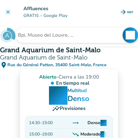
Ir al contenido principal
Affluences
arrow_forward
ver
clear
(nuev
GRATIS
– Google Play
search
See
Buscar un establecimiento
Grand Aquarium de Saint-Malo
Grand Aquarium de Saint-Malo
place
Rue du Général Patton, 35400 Saint-Malo, France
(abrir en Google Maps)
(nueva pestaña)
Abierto
-
Cierra a las 19:00
En tiempo real
man
man
man
Multitud
Denso
insights
Previsiones
trending_flat
14:30
–
15:00
Dense
man
man
man
Estable
trending_down
15:00
–
19:00
Moderado
man
man
man