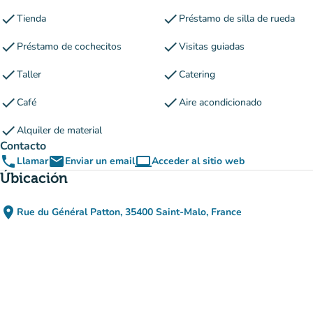
check
check
Tienda
Préstamo de silla de rueda
check
check
Préstamo de cochecitos
Visitas guiadas
check
check
Taller
Catering
check
check
Café
Aire acondicionado
check
Alquiler de material
Contacto
phone
email
computer
Llamar
Enviar un email
Acceder al sitio web
(nueva pestaña)
Úbicación
place
Rue du Général Patton, 35400 Saint-Malo, France
(abrir en Google Maps)
(nueva pestaña)