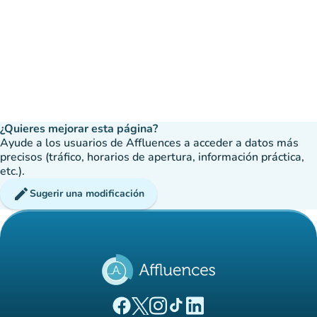
¿Quieres mejorar esta página?
Ayude a los usuarios de Affluences a acceder a datos más
precisos (tráfico, horarios de apertura, información práctica,
etc.).
edit
Sugerir una modificación
(nueva pestaña)
(nueva pestaña)
(nueva pestaña)
(nueva pestaña)
(nueva pestaña)