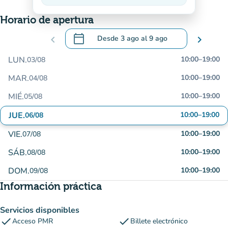
En descenso
Horario de apertura
calendar_today
chevron_left
Desde
3 ago
al
9 ago
chevron_right
.
Abra el calendario para cambiar las fecha
LUN.
10:00
–
19:00
03/08
MAR.
10:00
–
19:00
04/08
MIÉ.
10:00
–
19:00
05/08
JUE.
10:00
–
19:00
06/08
VIE.
10:00
–
19:00
07/08
SÁB.
10:00
–
19:00
08/08
DOM.
10:00
–
19:00
09/08
Información práctica
Servicios disponibles
check
check
Acceso PMR
Billete electrónico