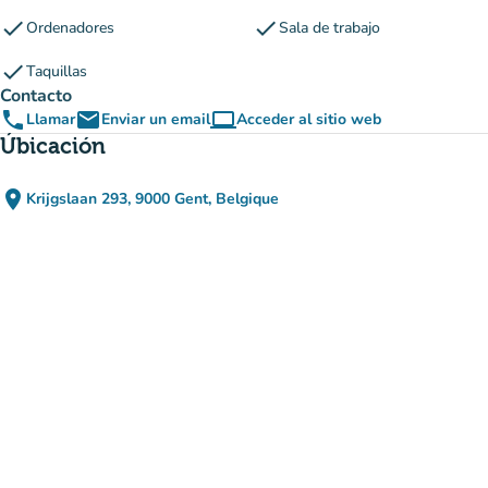
check
check
Ordenadores
Sala de trabajo
check
Taquillas
Contacto
phone
email
computer
Llamar
Enviar un email
Acceder al sitio web
(nueva pestaña)
Úbicación
place
Krijgslaan 293, 9000 Gent, Belgique
(abrir en Google Maps)
(nueva pestaña)