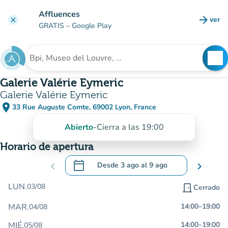
Ir al contenido principal
Affluences
arrow_forward
ver
clear
(nuev
GRATIS
– Google Play
search
See
Buscar un establecimiento
Galerie Valérie Eymeric
Galerie Valérie Eymeric
place
33 Rue Auguste Comte, 69002 Lyon, France
(abrir en Google Maps)
(nueva pestaña)
Abierto
-
Cierra a las 19:00
Horario de apertura
calendar_today
chevron_left
Desde
3 ago
al
9 ago
chevron_right
.
Abra el calendario para cambiar las fecha
LUN.
03/08
door_front
Cerrado
MAR.
14:00
–
19:00
04/08
MIÉ.
14:00
–
19:00
05/08