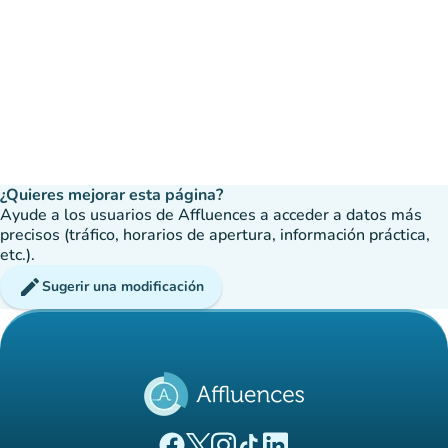
¿Quieres mejorar esta página?
Ayude a los usuarios de Affluences a acceder a datos más
precisos (tráfico, horarios de apertura, información práctica,
etc.).
edit
Sugerir una modificación
(nueva pestaña)
(nueva pestaña)
(nueva pestaña)
(nueva pestaña)
(nueva pestaña)