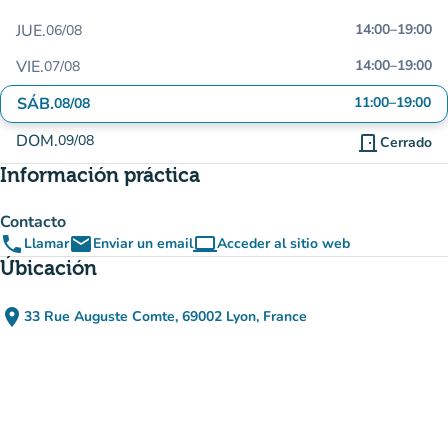
JUE.
14:00
–
19:00
06/08
VIE.
14:00
–
19:00
07/08
SÁB.
11:00
–
19:00
08/08
DOM.
09/08
door_front
Cerrado
Información práctica
Contacto
phone
email
computer
Llamar
Enviar un email
Acceder al sitio web
(nueva pestaña)
Úbicación
place
33 Rue Auguste Comte, 69002 Lyon, France
(abrir en Google Maps)
(nueva pestaña)