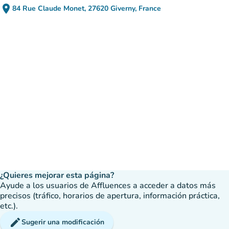
place
84 Rue Claude Monet, 27620 Giverny, France
(abrir en Google Maps)
(nueva pestaña)
¿Quieres mejorar esta página?
Ayude a los usuarios de Affluences a acceder a datos más
precisos (tráfico, horarios de apertura, información práctica,
etc.).
edit
Sugerir una modificación