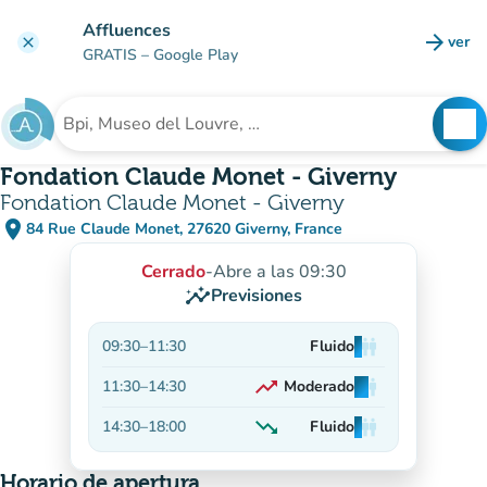
Ir al contenido principal
Affluences
arrow_forward
ver
clear
(nuev
GRATIS
– Google Play
search
See
Buscar un establecimiento
Fondation Claude Monet - Giverny
Fondation Claude Monet - Giverny
place
84 Rue Claude Monet, 27620 Giverny, France
(abrir en Google Maps)
(nueva pestaña)
Cerrado
-
Abre a las 09:30
insights
Previsiones
09:30
–
11:30
Fluido
man
man
man
trending_up
11:30
–
14:30
Moderado
man
man
man
En aumento
trending_down
14:30
–
18:00
Fluido
man
man
man
En descenso
Horario de apertura