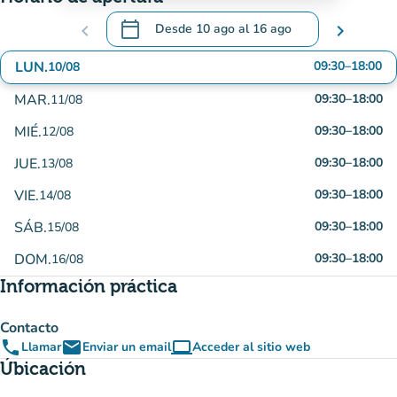
calendar_today
chevron_left
Desde
10 ago
al
16 ago
chevron_right
.
Abra el calendario para cambiar las fechas
LUN.
09:30
–
18:00
10/08
MAR.
09:30
–
18:00
11/08
MIÉ.
09:30
–
18:00
12/08
JUE.
09:30
–
18:00
13/08
VIE.
09:30
–
18:00
14/08
SÁB.
09:30
–
18:00
15/08
DOM.
09:30
–
18:00
16/08
Información práctica
Contacto
phone
email
computer
Llamar
Enviar un email
Acceder al sitio web
(nueva pestaña)
Úbicación