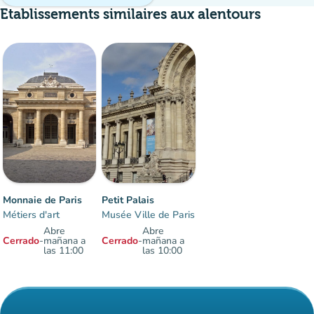
Etablissements similaires aux alentours
Monnaie de Paris
Petit Palais
Métiers d'art
Musée Ville de Paris
Abre
Abre
Cerrado
-
mañana a
Cerrado
-
mañana a
las 11:00
las 10:00
Elementos 1 a 2 sobre 2