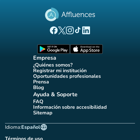
(nueva pestaña)
(nueva pestaña)
(nueva pestaña)
(nueva pestaña)
(nueva pestaña)
Página Facebook Affluences
Página Twitter Affluences
Página Instagram Affluences
Página de TikTok de Affluenc
Página LinkedIn Affluenc
(nueva pestaña)
(nueva pestaña)
Empresa
¿Quiénes somos?
(nueva pestaña)
Registrar mi institución
(nueva pestaña)
Oportunidades profesionales
(nueva pestaña)
Prensa
(nueva pestaña)
Blog
(nueva pestaña)
Ayuda & Soporte
FAQ
(nueva pestaña)
Información sobre accesibilidad
(nueva pestaña)
Sitemap
(nueva pestaña)
language
Idioma:
Español
Términos de uso