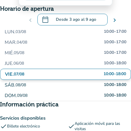
Horario de apertura
calendar_today
chevron_left
Desde
3 ago
al
9 ago
chevron_right
.
Abra el calendario para cambiar las fecha
LUN.
10:00
–
17:00
03/08
MAR.
10:00
–
17:00
04/08
MIÉ.
10:00
–
17:00
05/08
JUE.
10:00
–
18:00
06/08
VIE.
10:00
–
18:00
07/08
SÁB.
10:00
–
18:00
08/08
DOM.
10:00
–
18:00
09/08
Información práctica
Servicios disponibles
Aplicación móvil para las
check
check
Billete electrónico
visitas