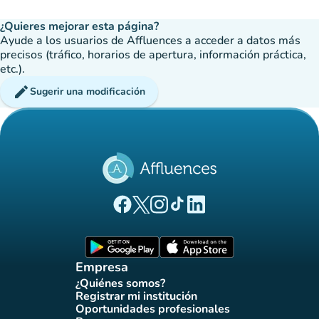
¿Quieres mejorar esta página?
Ayude a los usuarios de Affluences a acceder a datos más
precisos (tráfico, horarios de apertura, información práctica,
etc.).
edit
Sugerir una modificación
(nueva pestaña)
(nueva pestaña)
(nueva pestaña)
(nueva pestaña)
(nueva pestaña)
Página Facebook Affluences
Página Twitter Affluences
Página Instagram Affluences
Página de TikTok de Affluenc
Página LinkedIn Affluenc
(nueva pestaña)
(nueva pestaña)
Empresa
¿Quiénes somos?
(nueva pestaña)
Registrar mi institución
(nueva pestaña)
Oportunidades profesionales
(nueva pestaña)