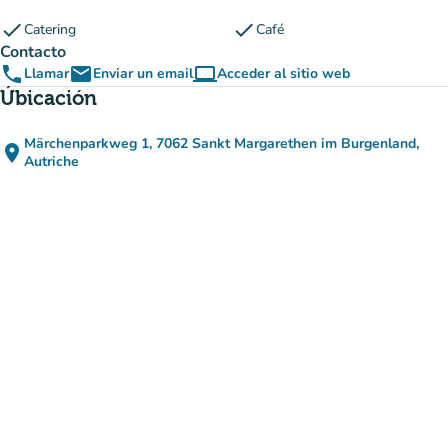
check
check
Catering
Café
Contacto
phone
email
computer
Llamar
Enviar un email
Acceder al sitio web
(nueva pestaña)
Úbicación
Märchenparkweg 1, 7062 Sankt Margarethen im Burgenland,
place
(abrir en Google Maps)
(nueva pestaña)
Autriche