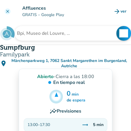
Ir al contenido principal
Affluences
arrow_forward
ver
clear
(nuev
GRATIS
– Google Play
search
See
Buscar un establecimiento
Sumpfburg
Familypark
Märchenparkweg 1, 7062 Sankt Margarethen im Burgenland,
place
(abrir en Google Maps)
(nueva pestaña)
Autriche
Abierto
-
Cierra a las 18:00
En tiempo real
0
min
5
min
de espera
insights
Previsiones
trending_flat
13:00
–
17:30
5
min
Estable