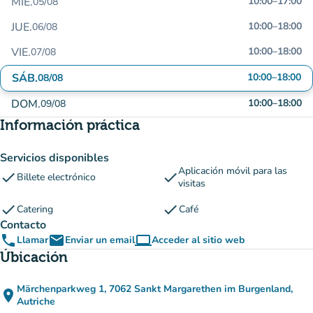
MIÉ.
10:00
–
17:00
05/08
JUE.
10:00
–
18:00
06/08
VIE.
10:00
–
18:00
07/08
SÁB.
10:00
–
18:00
08/08
DOM.
10:00
–
18:00
09/08
Información práctica
Servicios disponibles
Aplicación móvil para las
check
check
Billete electrónico
visitas
check
check
Catering
Café
Contacto
phone
email
computer
Llamar
Enviar un email
Acceder al sitio web
(nueva pestaña)
Úbicación
Märchenparkweg 1, 7062 Sankt Margarethen im Burgenland,
place
(abrir en Google Maps)
(nueva pestaña)
Autriche