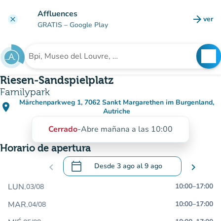
Ir al contenido principal
Affluences
arrow_forward
ver
clear
(nuev
GRATIS
– Google Play
search
See
Buscar un establecimiento
Riesen-Sandspielplatz
Familypark
Märchenparkweg 1, 7062 Sankt Margarethen im Burgenland,
place
(abrir en Google Maps)
(nueva pestaña)
Autriche
Cerrado
-
Abre mañana a las 10:00
Horario de apertura
calendar_today
chevron_left
Desde
3 ago
al
9 ago
chevron_right
.
Abra el calendario para cambiar las fecha
LUN.
10:00
–
17:00
03/08
MAR.
10:00
–
17:00
04/08