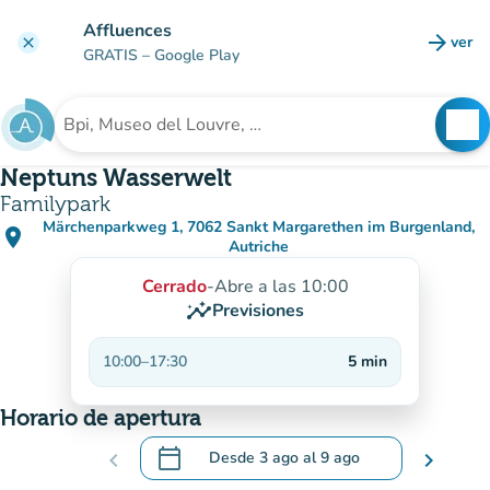
Ir al contenido principal
Affluences
arrow_forward
ver
clear
(nuev
GRATIS
– Google Play
search
See
Buscar un establecimiento
Neptuns Wasserwelt
Familypark
Märchenparkweg 1, 7062 Sankt Margarethen im Burgenland,
place
(abrir en Google Maps)
(nueva pestaña)
Autriche
Cerrado
-
Abre a las 10:00
insights
Previsiones
10:00
–
17:30
5
min
Horario de apertura
calendar_today
chevron_left
Desde
3 ago
al
9 ago
chevron_right
.
Abra el calendario para cambiar las fecha