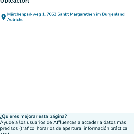
Úbicación
Märchenparkweg 1, 7062 Sankt Margarethen im Burgenland,
place
(abrir en Google Maps)
(nueva pestaña)
Autriche
¿Quieres mejorar esta página?
Ayude a los usuarios de Affluences a acceder a datos más
precisos (tráfico, horarios de apertura, información práctica,