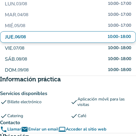
LUN.
10:00
–
17:00
03/08
MAR.
10:00
–
17:00
04/08
MIÉ.
10:00
–
17:00
05/08
JUE.
10:00
–
18:00
06/08
VIE.
10:00
–
18:00
07/08
SÁB.
10:00
–
18:00
08/08
DOM.
10:00
–
18:00
09/08
Información práctica
Servicios disponibles
Aplicación móvil para las
check
check
Billete electrónico
visitas
check
check
Catering
Café
Contacto
phone
email
computer
Llamar
Enviar un email
Acceder al sitio web
(nueva pestaña)