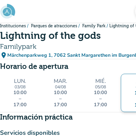
Ir al contenido principal
Instituciones
Parques de atracciones
Family Park
Lightning of
Lightning of the gods
Familypark
place
Märchenparkweg 1, 7062 Sankt Margarethen im Burgenl
(abrir en Google Maps)
(nueva pestaña)
Horario de apertura
LUN.
MAR.
MIÉ.
03/08
04/08
05/08
10:00
10:00
10:00
–
–
–
17:00
17:00
17:00
Información práctica
Servicios disponibles