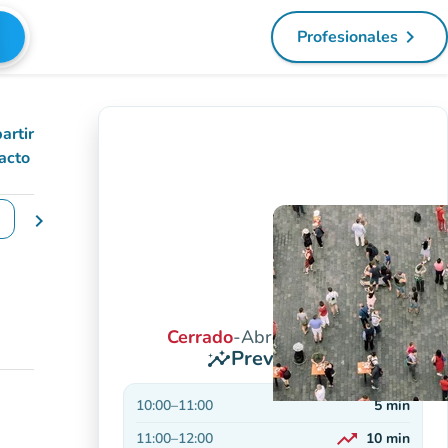
navigate_next
Profesionales
(nueva pest
artir
acto
chevron_right
iar las fechas
Cerrado
-
Abre a las 10:00
Previsiones
insights
10:00
–
11:00
5
min
trending_up
11:00
–
12:00
10
min