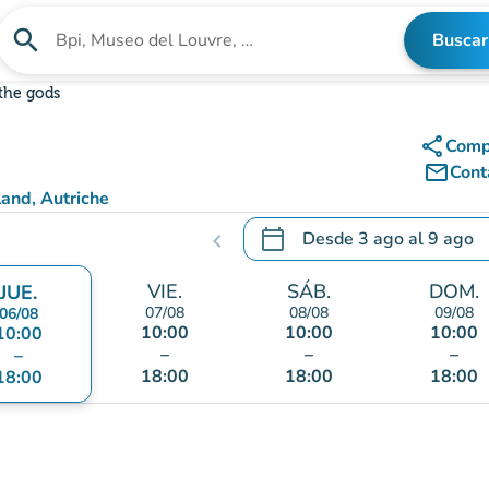
search
Buscar
Buscar un establecimiento
 the gods
share
Comp
mail_outline
Cont
and, Autriche
calendar_today
Desde
3 ago
al
9 ago
chevron_left
.
Abra el calendario para camb
VIE.
SÁB.
DOM.
JUE.
07/08
08/08
09/08
06/08
10:00
10:00
10:00
10:00
–
–
–
–
18:00
18:00
18:00
18:00