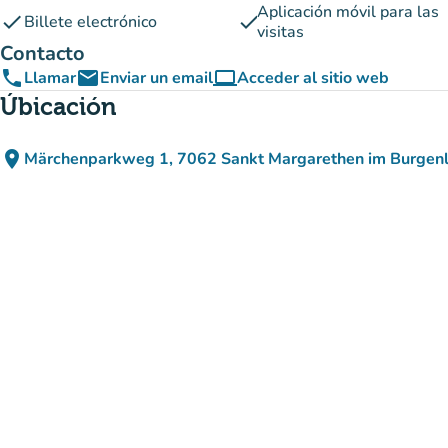
Aplicación móvil para las
check
check
Billete electrónico
visitas
Contacto
phone
email
computer
Llamar
Enviar un email
Acceder al sitio web
(nueva pestaña)
Úbicación
place
Märchenparkweg 1, 7062 Sankt Margarethen im Burgenl
(abrir en Google Maps)
(nueva pestaña)