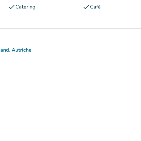
check
check
Catering
Café
and, Autriche