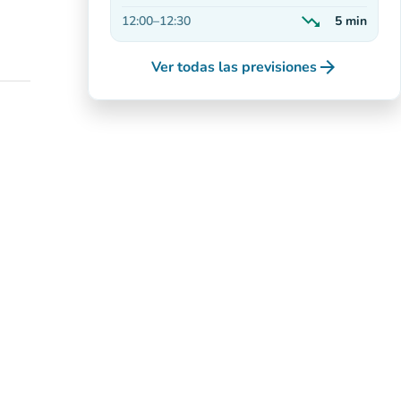
En aumento
trending_down
12:00
–
12:30
5
min
En descenso
arrow_forward
Ver todas las previsiones