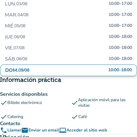
LUN.
10:00
–
17:00
03/08
MAR.
10:00
–
17:00
04/08
MIÉ.
10:00
–
17:00
05/08
JUE.
10:00
–
18:00
06/08
VIE.
10:00
–
18:00
07/08
SÁB.
10:00
–
18:00
08/08
DOM.
10:00
–
18:00
09/08
Información práctica
Servicios disponibles
Aplicación móvil para las
check
check
Billete electrónico
visitas
check
check
Catering
Café
Contacto
phone
email
computer
Llamar
Enviar un email
Acceder al sitio web
(nueva pestaña)