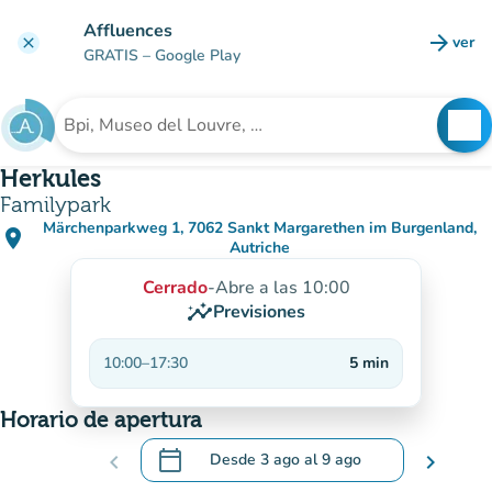
Ir al contenido principal
Affluences
arrow_forward
ver
clear
(nuev
GRATIS
– Google Play
search
See
Buscar un establecimiento
Herkules
Familypark
Märchenparkweg 1, 7062 Sankt Margarethen im Burgenland,
place
(abrir en Google Maps)
(nueva pestaña)
Autriche
Cerrado
-
Abre a las 10:00
insights
Previsiones
10:00
–
17:30
5
min
Horario de apertura
calendar_today
chevron_left
Desde
3 ago
al
9 ago
chevron_right
.
Abra el calendario para cambiar las fecha