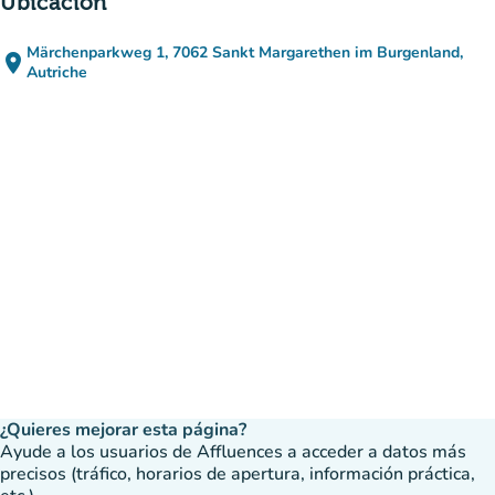
Úbicación
Märchenparkweg 1, 7062 Sankt Margarethen im Burgenland,
place
(abrir en Google Maps)
(nueva pestaña)
Autriche
¿Quieres mejorar esta página?
Ayude a los usuarios de Affluences a acceder a datos más
precisos (tráfico, horarios de apertura, información práctica,