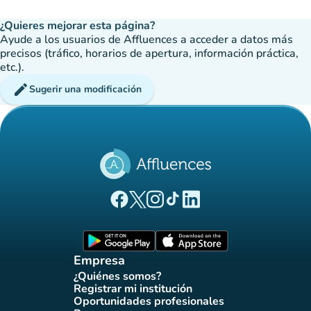
¿Quieres mejorar esta página?
Ayude a los usuarios de Affluences a acceder a datos más
precisos (tráfico, horarios de apertura, información práctica,
etc.).
edit
Sugerir una modificación
(nueva pestaña)
(nueva pestaña)
(nueva pestaña)
(nueva pestaña)
(nueva pestaña)
Página Facebook Affluences
Página Twitter Affluences
Página Instagram Affluences
Página de TikTok de Affluenc
Página LinkedIn Affluenc
(nueva pestaña)
(nueva pestaña)
Empresa
¿Quiénes somos?
(nueva pestaña)
Registrar mi institución
(nueva pestaña)
Oportunidades profesionales
(nueva pestaña)