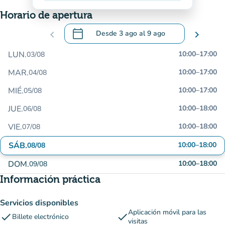
Horario de apertura
calendar_today
chevron_left
Desde
3 ago
al
9 ago
chevron_right
.
Abra el calendario para cambiar las fecha
LUN.
10:00
–
17:00
03/08
MAR.
10:00
–
17:00
04/08
MIÉ.
10:00
–
17:00
05/08
JUE.
10:00
–
18:00
06/08
VIE.
10:00
–
18:00
07/08
SÁB.
10:00
–
18:00
08/08
DOM.
10:00
–
18:00
09/08
Información práctica
Servicios disponibles
Aplicación móvil para las
check
check
Billete electrónico
visitas