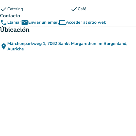
check
check
Catering
Café
Contacto
phone
email
computer
Llamar
Enviar un email
Acceder al sitio web
(nueva pestaña)
Úbicación
Märchenparkweg 1, 7062 Sankt Margarethen im Burgenland,
place
(abrir en Google Maps)
(nueva pestaña)
Autriche