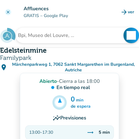
Ir al contenido principal
Affluences
arrow_forward
ver
clear
(nuev
GRATIS
– Google Play
search
See
Buscar un establecimiento
Edelsteinmine
Familypark
Märchenparkweg 1, 7062 Sankt Margarethen im Burgenland,
place
(abrir en Google Maps)
(nueva pestaña)
Autriche
Abierto
-
Cierra a las 18:00
En tiempo real
0
min
5
min
de espera
insights
Previsiones
trending_flat
13:00
–
17:30
5
min
Estable