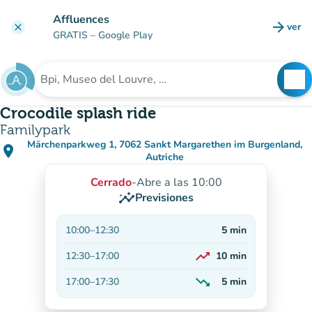
Ir al contenido principal
Affluences
arrow_forward
ver
clear
(nuev
GRATIS
– Google Play
search
See
Buscar un establecimiento
Crocodile splash ride
Familypark
Märchenparkweg 1, 7062 Sankt Margarethen im Burgenland,
place
(abrir en Google Maps)
(nueva pestaña)
Autriche
Cerrado
-
Abre a las 10:00
insights
Previsiones
10:00
–
12:30
5
min
trending_up
12:30
–
17:00
10
min
En aumento
trending_down
17:00
–
17:30
5
min
En descenso