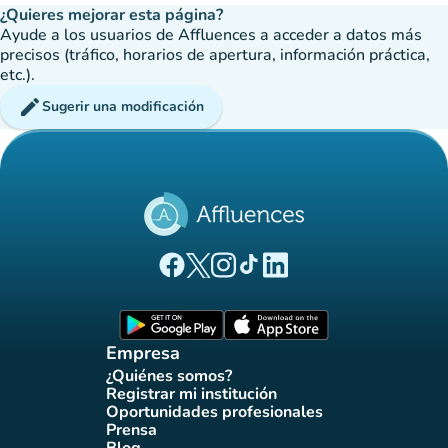
¿Quieres mejorar esta página?
Ayude a los usuarios de Affluences a acceder a datos más
precisos (tráfico, horarios de apertura, información práctica,
etc.).
edit
Sugerir una modificación
(nueva pestaña)
(nueva pestaña)
(nueva pestaña)
(nueva pestaña)
(nueva pestaña)
Página Facebook Affluences
Página Twitter Affluences
Página Instagram Affluences
Página de TikTok de Affluenc
Página LinkedIn Affluenc
(nueva pestaña)
(nueva pestaña)
Empresa
¿Quiénes somos?
(nueva pestaña)
Registrar mi institución
(nueva pestaña)
Oportunidades profesionales
(nueva pestaña)
Prensa
(nueva pestaña)