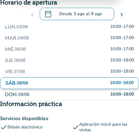
Horario de apertura
calendar_today
chevron_left
Desde
3 ago
al
9 ago
chevron_right
.
Abra el calendario para cambiar las fecha
LUN.
10:00
–
17:00
03/08
MAR.
10:00
–
17:00
04/08
MIÉ.
10:00
–
17:00
05/08
JUE.
10:00
–
18:00
06/08
VIE.
10:00
–
18:00
07/08
SÁB.
10:00
–
18:00
08/08
DOM.
10:00
–
18:00
09/08
Información práctica
Servicios disponibles
Aplicación móvil para las
check
check
Billete electrónico
visitas