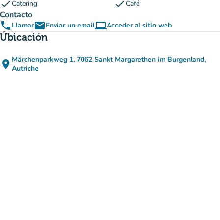
check
check
Catering
Café
Contacto
phone
email
computer
Llamar
Enviar un email
Acceder al sitio web
(nueva pestaña)
Úbicación
Märchenparkweg 1, 7062 Sankt Margarethen im Burgenland,
place
(abrir en Google Maps)
(nueva pestaña)
Autriche