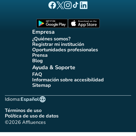
(nueva pestaña)
(nueva pestaña)
(nueva pestaña)
(nueva pestaña)
(nueva pestaña)
Página Facebook Affluences
Página Twitter Affluences
Página Instagram Affluences
Página de TikTok de Affluenc
Página LinkedIn Affluenc
(nueva pestaña)
(nueva pestaña)
Empresa
¿Quiénes somos?
(nueva pestaña)
Registrar mi institución
(nueva pestaña)
Oportunidades profesionales
(nueva pestaña)
Prensa
(nueva pestaña)
Blog
(nueva pestaña)
Ayuda & Soporte
FAQ
(nueva pestaña)
Información sobre accesibilidad
(nueva pestaña)
Sitemap
(nueva pestaña)
language
Idioma:
Español
Términos de uso
(nueva pestaña)
Política de uso de datos
(nueva pestaña)
©2026 Affluences