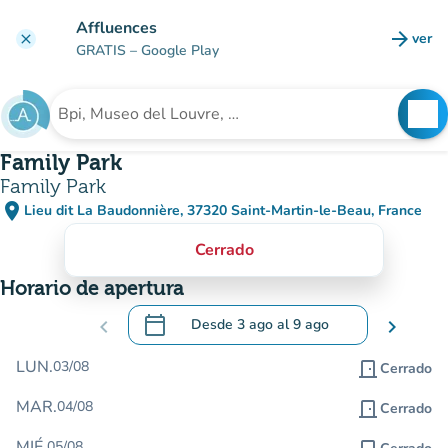
Ir al contenido principal
Affluences
arrow_forward
ver
clear
(nuev
GRATIS
– Google Play
search
See
Buscar un establecimiento
Family Park
Family Park
place
Lieu dit La Baudonnière, 37320 Saint-Martin-le-Beau, France
(abrir en Google Maps)
(nueva pestaña)
Cerrado
Horario de apertura
calendar_today
chevron_left
Desde
3 ago
al
9 ago
chevron_right
.
Abra el calendario para cambiar las fecha
LUN.
03/08
door_front
Cerrado
MAR.
04/08
door_front
Cerrado
MIÉ.
05/08