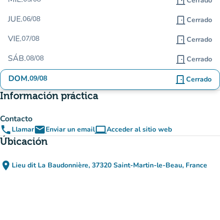
door_front
Cerrado
JUE.
06/08
door_front
Cerrado
VIE.
07/08
door_front
Cerrado
SÁB.
08/08
door_front
Cerrado
DOM.
09/08
door_front
Cerrado
Información práctica
Contacto
phone
email
computer
Llamar
Enviar un email
Acceder al sitio web
(nueva pestaña)
Úbicación
place
Lieu dit La Baudonnière, 37320 Saint-Martin-le-Beau, France
(abrir en Google Maps)
(nueva pestaña)