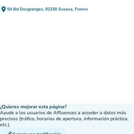
place
54 Bd Desgranges, 92330 Sceaux, France
(abrir en Google Maps)
(nueva pestaña)
¿Quieres mejorar esta página?
Ayude a los usuarios de Affluences a acceder a datos más
precisos (tráfico, horarios de apertura, información práctica,
etc.).