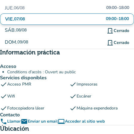
JUE.
09:00
–
18:00
06/08
VIE.
09:00
–
18:00
07/08
SÁB.
08/08
door_front
Cerrado
DOM.
09/08
door_front
Cerrado
Información práctica
Acceso
Conditions d'accès : Ouvert au public
Servicios disponibles
check
check
Acceso PMR
Impresoras
check
check
Wifi
Escáner
check
check
Fotocopiadora láser
Máquina expendedora
Contacto
phone
email
computer
Llamar
Enviar un email
Acceder al sitio web
(nueva pestaña)
Úbicación