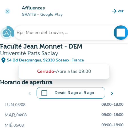
Ir al contenido principal
Affluences
arrow_forward
ver
clear
(nuev
GRATIS
– Google Play
search
See
Buscar un establecimiento
Faculté Jean Monnet - DEM
Université Paris Saclay
place
54 Bd Desgranges, 92330 Sceaux, France
(abrir en Google Maps)
(nueva pestaña)
Cerrado
-
Abre a las 09:00
Horario de apertura
calendar_today
chevron_left
Desde
3 ago
al
9 ago
chevron_right
.
Abra el calendario para cambiar las fecha
LUN.
09:00
–
18:00
03/08
MAR.
09:00
–
18:00
04/08
MIÉ.
09:00
–
18:00
05/08