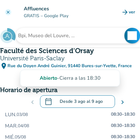
Ir al contenido principal
Affluences
arrow_forward
ver
clear
(nuev
GRATIS
– Google Play
search
See
Buscar un establecimiento
Faculté des Sciences d'Orsay
Université Paris-Saclay
place
Rue du Doyen André Guinier, 91440 Bures-sur-Yvette, France
(abrir en Google Maps)
(nueva pestaña)
Abierto
-
Cierra a las 18:30
Horario de apertura
calendar_today
chevron_left
Desde
3 ago
al
9 ago
chevron_right
.
Abra el calendario para cambiar las fecha
LUN.
08:30
–
18:30
03/08
MAR.
08:30
–
18:30
04/08
MIÉ.
08:30
–
18:30
05/08