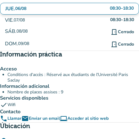
JUE.
08:30
–
18:30
06/08
VIE.
08:30
–
18:30
07/08
SÁB.
08/08
door_front
Cerrado
DOM.
09/08
door_front
Cerrado
Información práctica
Acceso
Conditions d'accès : Réservé aux étudiants de l'Université Paris
Saclay
Información adicional
Nombre de places assises : 9
Servicios disponibles
check
Wifi
Contacto
phone
email
computer
Llamar
Enviar un email
Acceder al sitio web
(nueva pestaña)
Úbicación