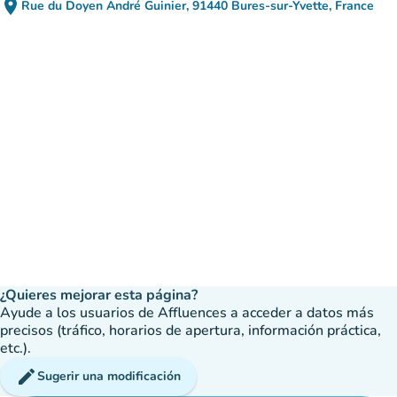
place
Rue du Doyen André Guinier, 91440 Bures-sur-Yvette, France
(abrir en Google Maps)
(nueva pestaña)
¿Quieres mejorar esta página?
Ayude a los usuarios de Affluences a acceder a datos más
precisos (tráfico, horarios de apertura, información práctica,
etc.).
edit
Sugerir una modificación