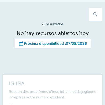
search
2
resultados
No hay recursos abiertos hoy
date_range
Próxima disponibilidad
:
07/08/2026
L3 LEA
Gestion des problèmes d'inscriptions pédagogiques
. Préparez votre numéro étudiant