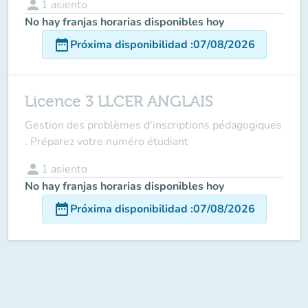
person
1
asiento
No hay franjas horarias disponibles hoy
date_range
Próxima disponibilidad
:
07/08/2026
Licence 3 LLCER ANGLAIS
Gestion des problèmes d'inscriptions pédagogiques
. Préparez votre numéro étudiant
person
1
asiento
No hay franjas horarias disponibles hoy
date_range
Próxima disponibilidad
:
07/08/2026