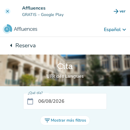
Ir al contenido principal
Affluences
arrow_forward
ver
clear
(nuev
GRATIS
– Google Play
keyboard_arrow_down
Español
arrow_left
Reserva
Vuelta:
Cita
UFR des Langues
¿Qué día?
calendar_today
filter_list
Mostrar más filtros