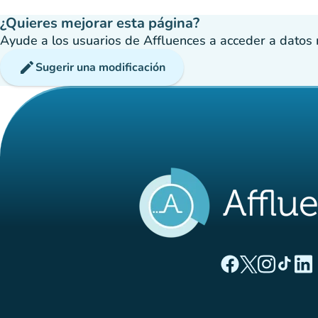
¿Quieres mejorar esta página?
Ayude a los usuarios de Affluences a acceder a datos má
edit
Sugerir una modificación
(nueva pestaña
(nueva pest
(nueva 
(nue
(
Página Facebook A
Página Twitter
Página Inst
Página 
Pági