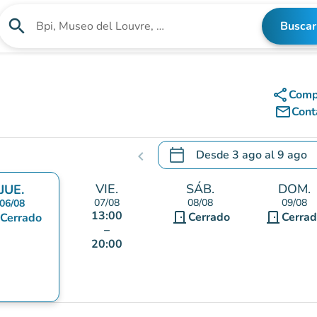
search
Buscar
Buscar un establecimiento
share
Comp
mail_outline
Cont
calendar_today
Desde
3 ago
al
9 ago
chevron_left
.
Abra el calendario para camb
VIE.
SÁB.
DOM.
JUE.
07/08
08/08
09/08
06/08
13:00
door_front
door_front
Cerrado
Cerra
Cerrado
–
20:00