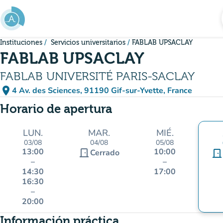
Ir al contenido principal
Instituciones
Servicios universitarios
FABLAB UPSACLAY
FABLAB UPSACLAY
FABLAB UNIVERSITÉ PARIS-SACLAY
place
4 Av. des Sciences, 91190 Gif-sur-Yvette, France
(abrir en Google Maps)
(nueva pestaña)
Horario de apertura
LUN.
MAR.
MIÉ.
03/08
04/08
05/08
13:00
10:00
door_front
Cerrado
door_front
–
–
14:30
17:00
16:30
–
20:00
Información práctica