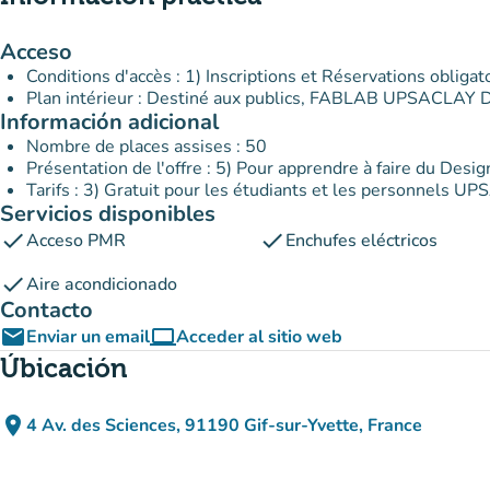
Acceso
Plan intérieur : Destiné aux publics, FABLAB UPSACLAY 
Información adicional
Nombre de places assises : 50
Présentation de l'offre : 5) Pour apprendre à faire du Desi
Servicios disponibles
check
check
Acceso PMR
Enchufes eléctricos
check
Aire acondicionado
Contacto
email
computer
Enviar un email
Acceder al sitio web
(nueva pestaña)
Úbicación
place
4 Av. des Sciences, 91190 Gif-sur-Yvette, France
(abrir en Google Maps)
(nueva pestaña)