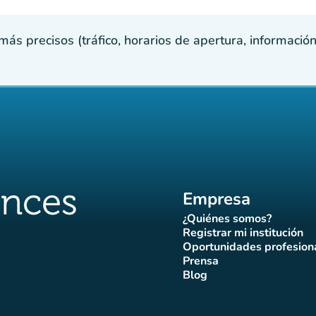
s precisos (tráfico, horarios de apertura, información p
Empresa
¿Quiénes somos?
(nueva pestaña)
Registrar mi institución
(nueva pestañ
Oportunidades profesion
(nueva pes
Prensa
)
aña)
pestaña)
va pestaña)
nueva pestaña)
(nueva pestaña)
Blog
ffluences
 Affluences
agram Affluences
de TikTok de Affluences
na LinkedIn Affluences
(nueva pestaña)