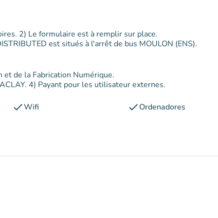
Conditions d'accès : 1) Inscriptions et Réservations obligatoires. 2) Le formulaire est à remplir sur place.
DISTRIBUTED est situés à l'arrêt de bus MOULON (ENS).
gn et de la Fabrication Numérique.
Tarifs : 3) Gratuit pour les étudiants et les personnels UPSACLAY. 4) Payant pour les utilisateur externes.
check
check
Wifi
Ordenadores