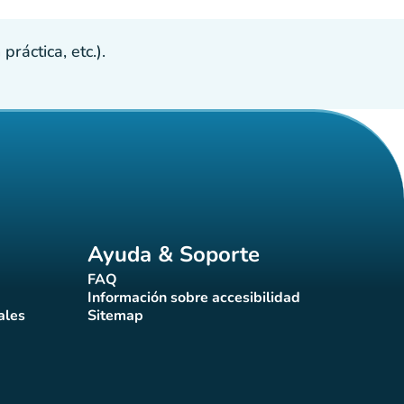
ráctica, etc.).
Ayuda & Soporte
FAQ
(nueva pestaña)
Información sobre accesibilidad
a)
(nueva pestaña)
ales
Sitemap
taña)
(nueva pestaña)