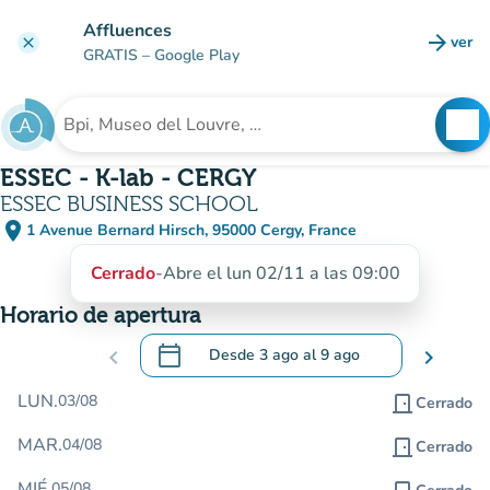
Ir al contenido principal
Affluences
arrow_forward
ver
clear
(nuev
GRATIS
– Google Play
search
See
Buscar un establecimiento
ESSEC - K-lab - CERGY
ESSEC BUSINESS SCHOOL
place
1 Avenue Bernard Hirsch, 95000 Cergy, France
(abrir en Google Maps)
(nueva pestaña)
Cerrado
-
Abre el lun 02/11 a las 09:00
Horario de apertura
calendar_today
chevron_left
Desde
3 ago
al
9 ago
chevron_right
.
Abra el calendario para cambiar las fecha
LUN.
03/08
door_front
Cerrado
MAR.
04/08
door_front
Cerrado
MIÉ.
05/08