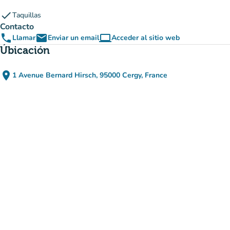
check
Taquillas
Contacto
phone
email
computer
Llamar
Enviar un email
Acceder al sitio web
(nueva pestaña)
Úbicación
place
1 Avenue Bernard Hirsch, 95000 Cergy, France
(abrir en Google Maps)
(nueva pestaña)