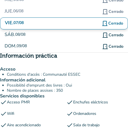
door_front
Cerrado
JUE.
06/08
door_front
Cerrado
VIE.
07/08
door_front
Cerrado
SÁB.
08/08
door_front
Cerrado
DOM.
09/08
door_front
Cerrado
Información práctica
Acceso
Conditions d'accès : Communauté ESSEC
Información adicional
Possibilité d'emprunt des livres : Oui
Nombre de places assises : 350
Servicios disponibles
check
check
Acceso PMR
Enchufes eléctricos
check
check
Wifi
Ordenadores
check
check
Aire acondicionado
Sala de trabajo