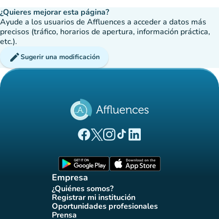
¿Quieres mejorar esta página?
Ayude a los usuarios de Affluences a acceder a datos más
precisos (tráfico, horarios de apertura, información práctica,
etc.).
edit
Sugerir una modificación
(nueva pestaña)
(nueva pestaña)
(nueva pestaña)
(nueva pestaña)
(nueva pestaña)
Página Facebook Affluences
Página Twitter Affluences
Página Instagram Affluences
Página de TikTok de Affluenc
Página LinkedIn Affluenc
(nueva pestaña)
(nueva pestaña)
Empresa
¿Quiénes somos?
(nueva pestaña)
Registrar mi institución
(nueva pestaña)
Oportunidades profesionales
(nueva pestaña)
Prensa
(nueva pestaña)