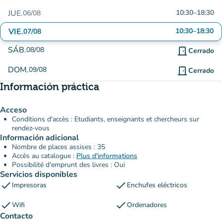
JUE.
10:30
–
18:30
06/08
VIE.
10:30
–
18:30
07/08
SÁB.
08/08
door_front
Cerrado
DOM.
09/08
door_front
Cerrado
Información práctica
Acceso
Conditions d'accès : Etudiants, enseignants et chercheurs sur
rendez-vous
Información adicional
Nombre de places assises : 35
Accès au catalogue :
Plus d'informations
Possibilité d'emprunt des livres : Oui
Servicios disponibles
check
check
Impresoras
Enchufes eléctricos
check
check
Wifi
Ordenadores
Contacto