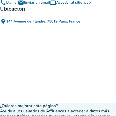
phone
email
computer
Llamar
Enviar un email
Acceder al sitio web
(nueva pestaña)
Úbicación
place
144 Avenue de Flandre, 75019 Paris, France
(abrir en Google Maps)
(nueva pestaña)
¿Quieres mejorar esta página?
Ayude a los usuarios de Affluences a acceder a datos más