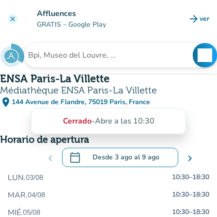
Ir al contenido principal
Affluences
arrow_forward
ver
clear
(nuev
GRATIS
– Google Play
search
See
Buscar un establecimiento
ENSA Paris-La Villette
Médiathèque ENSA Paris-La Villette
place
144 Avenue de Flandre, 75019 Paris, France
(abrir en Google Maps)
(nueva pestaña)
Cerrado
-
Abre a las 10:30
Horario de apertura
calendar_today
chevron_left
Desde
3 ago
al
9 ago
chevron_right
.
Abra el calendario para cambiar las fecha
LUN.
10:30
–
18:30
03/08
MAR.
10:30
–
18:30
04/08
MIÉ.
10:30
–
18:30
05/08