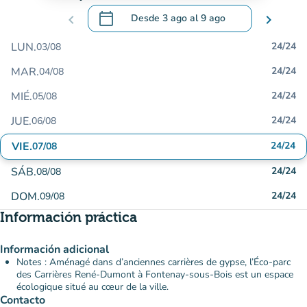
calendar_today
chevron_left
Desde
3 ago
al
9 ago
chevron_right
.
Abra el calendario para cambiar las fecha
LUN.
24/24
03/08
MAR.
24/24
04/08
MIÉ.
24/24
05/08
JUE.
24/24
06/08
VIE.
24/24
07/08
SÁB.
24/24
08/08
DOM.
24/24
09/08
Información práctica
Información adicional
Notes : Aménagé dans d’anciennes carrières de gypse, l’Éco-parc
des Carrières René-Dumont à Fontenay-sous-Bois est un espace
écologique situé au cœur de la ville.
Contacto