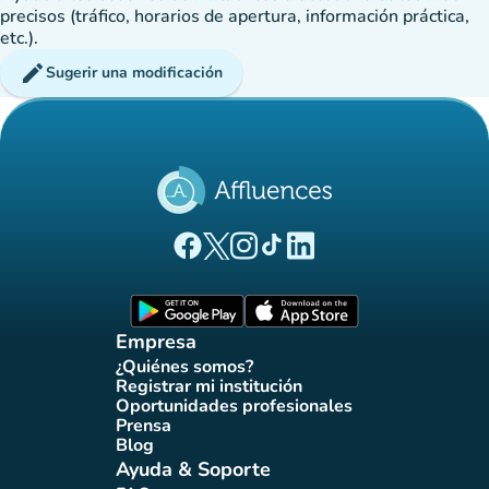
precisos (tráfico, horarios de apertura, información práctica,
etc.).
edit
Sugerir una modificación
(nueva pestaña)
(nueva pestaña)
(nueva pestaña)
(nueva pestaña)
(nueva pestaña)
Página Facebook Affluences
Página Twitter Affluences
Página Instagram Affluences
Página de TikTok de Affluenc
Página LinkedIn Affluenc
(nueva pestaña)
(nueva pestaña)
Empresa
¿Quiénes somos?
(nueva pestaña)
Registrar mi institución
(nueva pestaña)
Oportunidades profesionales
(nueva pestaña)
Prensa
(nueva pestaña)
Blog
(nueva pestaña)
Ayuda & Soporte