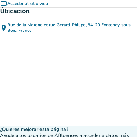
computer
Acceder al sitio web
(nueva pestaña)
Úbicación
Rue de la Matène et rue Gérard-Philipe, 94120 Fontenay-sous-
place
(abrir en Google Maps)
(nueva pestaña)
Bois, France
¿Quieres mejorar esta página?
Ayude a los usuarios de Affluences a acceder a datos más