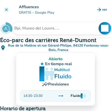
Ir al contenido principal
Affluences
arrow_forward
ver
clear
(nuev
GRATIS
– Google Play
search
See
Buscar un establecimiento
Éco-parc des carrières René-Dumont
Rue de la Matène et rue Gérard-Philipe, 94120 Fontenay-sous-
place
(abrir en Google Maps)
(nueva pestaña)
Bois, France
Abierto
En tiempo real
man
man
man
Multitud
Fluido
insights
Previsiones
trending_flat
14:30
–
23:30
Fluido
man
man
man
Estable
Horario de apertura