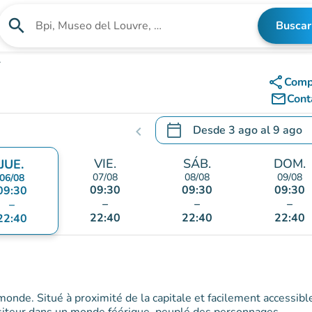
search
Buscar
Buscar un establecimiento
n
share
Comp
mail_outline
Cont
calendar_today
Desde
3 ago
al
9 ago
chevron_left
.
Abra el calendario para camb
VIE.
SÁB.
DOM.
JUE.
07/08
08/08
09/08
06/08
09:30
09:30
09:30
09:30
–
–
–
–
22:40
22:40
22:40
22:40
 monde. Situé à proximité de la capitale et facilement accessibl