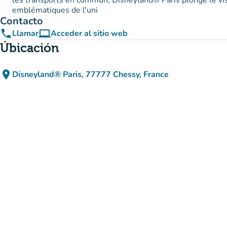
les transports en commun, Disneyland® Paris plonge le vi
emblématiques de l'uni
Contacto
phone
computer
Llamar
Acceder al sitio web
(nueva pestaña)
Úbicación
place
Disneyland® Paris, 77777 Chessy, France
(abrir en Google Maps)
(nueva pestaña)