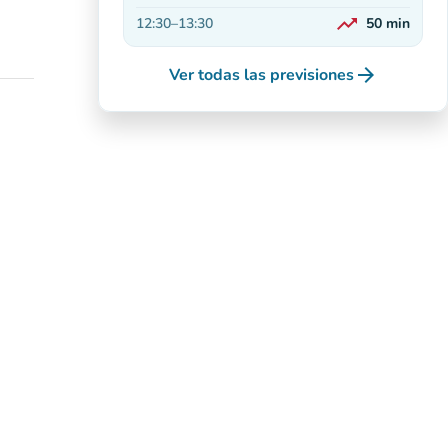
En aumento
trending_up
12:30
–
13:30
50
min
En aumento
arrow_forward
Ver todas las previsiones