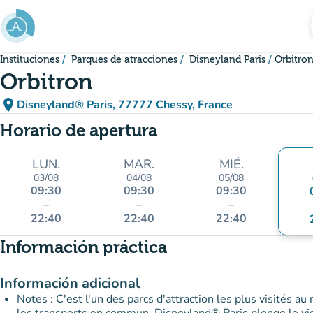
Ir al contenido principal
Instituciones
Parques de atracciones
Disneyland Paris
Orbitro
Orbitron
place
Disneyland® Paris, 77777 Chessy, France
(abrir en Google Maps)
(nueva pestaña)
Horario de apertura
LUN.
MAR.
MIÉ.
03/08
04/08
05/08
09:30
09:30
09:30
–
–
–
22:40
22:40
22:40
Información práctica
Información adicional
Notes : C'est l'un des parcs d'attraction les plus visités au