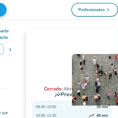
navigate_next
Profesionales
(nueva pest
artir
acto
chevron_right
iar las fechas
Cerrado
-
Abre a las 09:30
Previsiones
insights
09:30
–
10:30
35
min
e par
trending_up
10:30
–
12:30
45
min