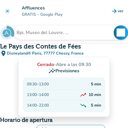
Ir al contenido principal
Affluences
arrow_forward
ver
clear
(nuev
GRATIS
– Google Play
search
See
Buscar un establecimiento
Le Pays des Contes de Fées
place
Disneyland® Paris, 77777 Chessy, France
(abrir en Google Maps)
(nueva pestaña)
Cerrado
-
Abre a las 09:30
insights
Previsiones
09:30
–
13:00
5
min
trending_up
13:00
–
14:00
10
min
En aumento
trending_down
14:00
–
22:00
5
min
En descenso
Horario de apertura