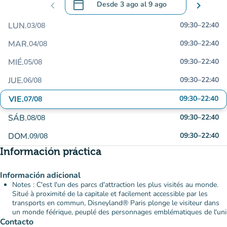
calendar_today
chevron_left
Desde
3 ago
al
9 ago
chevron_right
.
Abra el calendario para cambiar las fecha
LUN.
09:30
–
22:40
03/08
MAR.
09:30
–
22:40
04/08
MIÉ.
09:30
–
22:40
05/08
JUE.
09:30
–
22:40
06/08
VIE.
09:30
–
22:40
07/08
SÁB.
09:30
–
22:40
08/08
DOM.
09:30
–
22:40
09/08
Información práctica
Información adicional
Notes : C'est l'un des parcs d'attraction les plus visités au monde.
Situé à proximité de la capitale et facilement accessible par les
transports en commun, Disneyland® Paris plonge le visiteur dans
un monde féérique, peuplé des personnages emblématiques de l'uni
Contacto