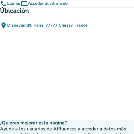
phone
computer
Llamar
Acceder al sitio web
(nueva pestaña)
Úbicación
place
Disneyland® Paris, 77777 Chessy, France
(abrir en Google Maps)
(nueva pestaña)
¿Quieres mejorar esta página?
Ayude a los usuarios de Affluences a acceder a datos más