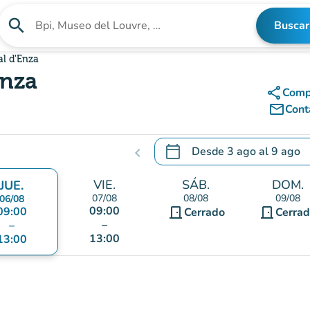
search
Buscar
Buscar un establecimiento
al d'Enza
Enza
share
Comp
mail_outline
Cont
calendar_today
Desde
3 ago
al
9 ago
chevron_left
.
Abra el calendario para camb
VIE.
SÁB.
DOM.
JUE.
07/08
08/08
09/08
06/08
09:00
09:00
door_front
door_front
Cerrado
Cerra
–
–
13:00
13:00