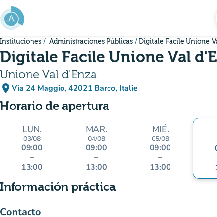
Ir al contenido principal
Instituciones
Administraciones Públicas
Digitale Facile Unione V
Digitale Facile Unione Val d'
Unione Val d'Enza
place
Via 24 Maggio, 42021 Barco, Italie
(abrir en Google Maps)
(nueva pestaña)
Horario de apertura
LUN.
MAR.
MIÉ.
03/08
04/08
05/08
09:00
09:00
09:00
–
–
–
13:00
13:00
13:00
Información práctica
Contacto