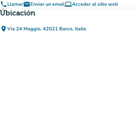
phone
email
computer
Llamar
Enviar un email
Acceder al sitio web
(nueva pestaña)
Úbicación
place
Via 24 Maggio, 42021 Barco, Italie
(abrir en Google Maps)
(nueva pestaña)