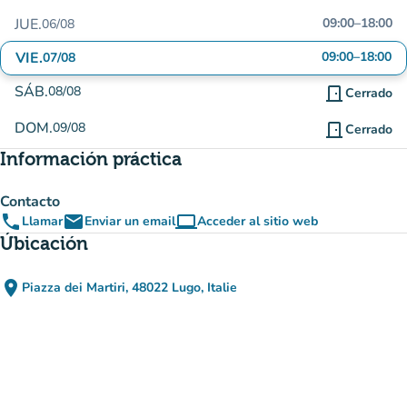
JUE.
09:00
–
18:00
06/08
VIE.
09:00
–
18:00
07/08
SÁB.
08/08
door_front
Cerrado
DOM.
09/08
door_front
Cerrado
Información práctica
Contacto
phone
email
computer
Llamar
Enviar un email
Acceder al sitio web
(nueva pestaña)
Úbicación
place
Piazza dei Martiri, 48022 Lugo, Italie
(abrir en Google Maps)
(nueva pestaña)