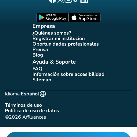
Página Facebook Affluences
Página Twitter Affluences
Página Instagram Affluences
Página de TikTok de Affluenc
Página LinkedIn Affluenc
(nueva pestaña)
(nueva pestaña)
Empresa
¿Quiénes somos?
(nueva pestaña)
Registrar mi institución
(nueva pestaña)
Oportunidades profesionales
(nueva pestaña)
Prensa
(nueva pestaña)
Blog
(nueva pestaña)
Ayuda & Soporte
FAQ
(nueva pestaña)
Información sobre accesibilidad
(nueva pestaña)
Sitemap
(nueva pestaña)
language
Idioma:
Español
Términos de uso
(nueva pestaña)
Política de uso de datos
(nueva pestaña)
©2026 Affluences