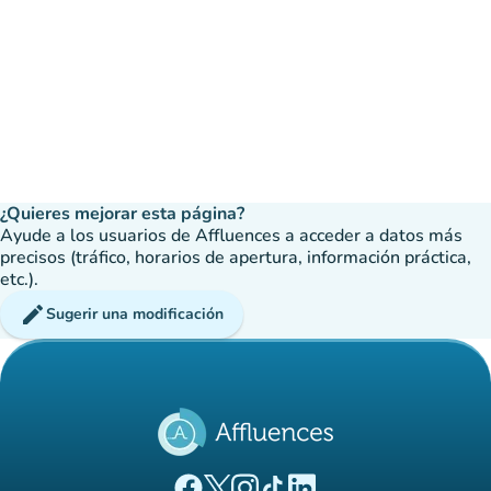
¿Quieres mejorar esta página?
Ayude a los usuarios de Affluences a acceder a datos más
precisos (tráfico, horarios de apertura, información práctica,
etc.).
edit
Sugerir una modificación
(nueva pestaña)
(nueva pestaña)
(nueva pestaña)
(nueva pestaña)
(nueva pestaña)