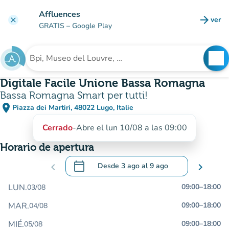
Ir al contenido principal
Affluences
arrow_forward
ver
clear
(nuev
GRATIS
– Google Play
search
See
Buscar un establecimiento
Digitale Facile Unione Bassa Romagna
Bassa Romagna Smart per tutti!
place
Piazza dei Martiri, 48022 Lugo, Italie
(abrir en Google Maps)
(nueva pestaña)
Cerrado
-
Abre el lun 10/08 a las 09:00
Horario de apertura
calendar_today
chevron_left
Desde
3 ago
al
9 ago
chevron_right
.
Abra el calendario para cambiar las fecha
LUN.
09:00
–
18:00
03/08
MAR.
09:00
–
18:00
04/08
MIÉ.
09:00
–
18:00
05/08