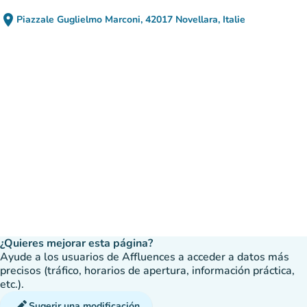
place
Piazzale Guglielmo Marconi, 42017 Novellara, Italie
(abrir en Google Maps)
(nueva pestaña)
¿Quieres mejorar esta página?
Ayude a los usuarios de Affluences a acceder a datos más
precisos (tráfico, horarios de apertura, información práctica,
etc.).
edit
Sugerir una modificación