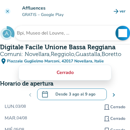
Ir al contenido principal
Affluences
arrow_forward
ver
clear
(nuev
GRATIS
– Google Play
search
See
Buscar un establecimiento
Digitale Facile Unione Bassa Reggiana
Comuni: Novellara,Reggiolo,Guastalla,Boretto
place
Piazzale Guglielmo Marconi, 42017 Novellara, Italie
(abrir en Google Maps)
(nueva pestaña)
Cerrado
Horario de apertura
calendar_today
chevron_left
Desde
3 ago
al
9 ago
chevron_right
.
Abra el calendario para cambiar las fecha
LUN.
03/08
door_front
Cerrado
MAR.
04/08
door_front
Cerrado
MIÉ.
05/08