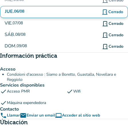
door_front
Cerrado
JUE.
06/08
door_front
Cerrado
VIE.
07/08
door_front
Cerrado
SÁB.
08/08
door_front
Cerrado
DOM.
09/08
door_front
Cerrado
Información práctica
Acceso
Condizioni d'accesso : Siamo a Boretto, Guastalla, Novellara e
Reggiolo
Servicios disponibles
check
check
Acceso PMR
Wifi
check
Máquina expendedora
Contacto
phone
email
computer
Llamar
Enviar un email
Acceder al sitio web
(nueva pestaña)
Úbicación