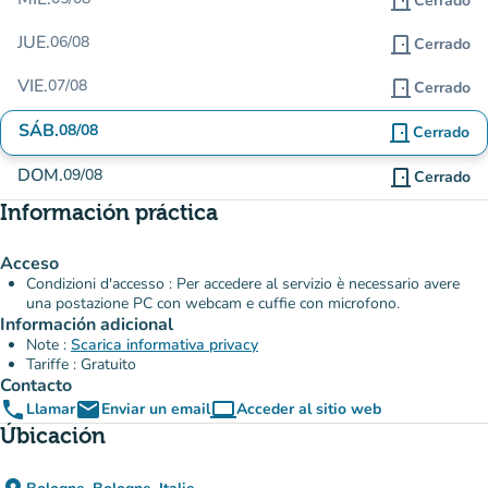
door_front
Cerrado
JUE.
06/08
door_front
Cerrado
VIE.
07/08
door_front
Cerrado
SÁB.
08/08
door_front
Cerrado
DOM.
09/08
door_front
Cerrado
Información práctica
Acceso
Condizioni d'accesso : Per accedere al servizio è necessario avere
una postazione PC con webcam e cuffie con microfono.
Información adicional
Note :
Scarica informativa privacy
Tariffe : Gratuito
Contacto
phone
email
computer
Llamar
Enviar un email
Acceder al sitio web
(nueva pestaña)
Úbicación