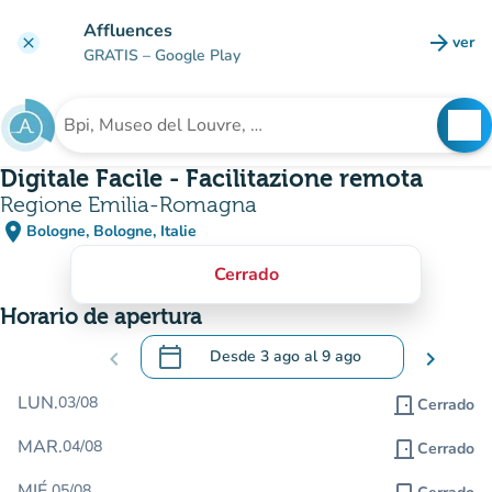
Ir al contenido principal
Affluences
arrow_forward
ver
clear
(nuev
GRATIS
– Google Play
search
See
Buscar un establecimiento
Digitale Facile - Facilitazione remota
Regione Emilia-Romagna
place
Bologne, Bologne, Italie
(abrir en Google Maps)
(nueva pestaña)
Cerrado
Horario de apertura
calendar_today
chevron_left
Desde
3 ago
al
9 ago
chevron_right
.
Abra el calendario para cambiar las fecha
LUN.
03/08
door_front
Cerrado
MAR.
04/08
door_front
Cerrado
MIÉ.
05/08