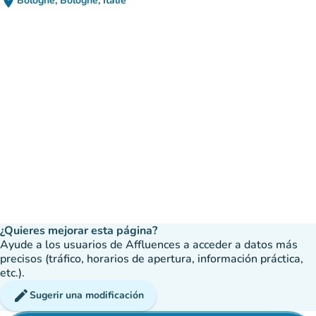
place
Bologne, Bologne, Italie
(abrir en Google Maps)
(nueva pestaña)
¿Quieres mejorar esta página?
Ayude a los usuarios de Affluences a acceder a datos más
precisos (tráfico, horarios de apertura, información práctica,
etc.).
edit
Sugerir una modificación