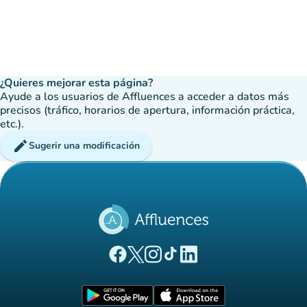
¿Quieres mejorar esta página?
Ayude a los usuarios de Affluences a acceder a datos más
precisos (tráfico, horarios de apertura, información práctica,
etc.).
edit
Sugerir una modificación
(nueva pestaña)
(nueva pestaña)
(nueva pestaña)
(nueva pestaña)
(nueva pestaña)
Página Facebook Affluences
Página Twitter Affluences
Página Instagram Affluences
Página de TikTok de Affluenc
Página LinkedIn Affluenc
(nueva pestaña)
(nueva pestaña)