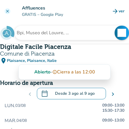
Ir al contenido principal
Affluences
arrow_forward
ver
clear
(nuev
GRATIS
– Google Play
search
See
Buscar un establecimiento
Digitale Facile Piacenza
Comune di Piacenza
place
Plaisance, Plaisance, Italie
(abrir en Google Maps)
(nueva pestaña)
Abierto
-
Cierra a las 12:00
info_outline
Horario de apertura
calendar_today
chevron_left
Desde
3 ago
al
9 ago
chevron_right
.
Abra el calendario para cambiar las fecha
LUN.
09:00
–
13:00
03/08
15:30
–
17:30
MAR.
09:00
–
13:00
04/08