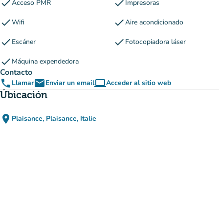
check
check
Acceso PMR
Impresoras
check
check
Wifi
Aire acondicionado
check
check
Escáner
Fotocopiadora láser
check
Máquina expendedora
Contacto
phone
email
computer
Llamar
Enviar un email
Acceder al sitio web
(nueva pestaña)
Úbicación
place
Plaisance, Plaisance, Italie
(abrir en Google Maps)
(nueva pestaña)