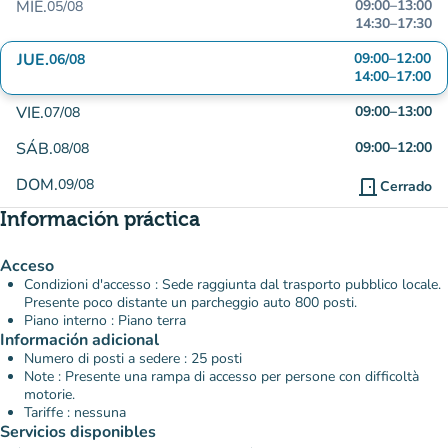
MIÉ.
09:00
–
13:00
05/08
14:30
–
17:30
JUE.
09:00
–
12:00
06/08
14:00
–
17:00
VIE.
09:00
–
13:00
07/08
SÁB.
09:00
–
12:00
08/08
DOM.
09/08
door_front
Cerrado
Información práctica
Acceso
Condizioni d'accesso : Sede raggiunta dal trasporto pubblico locale.
Presente poco distante un parcheggio auto 800 posti.
Piano interno : Piano terra
Información adicional
Numero di posti a sedere : 25 posti
Note : Presente una rampa di accesso per persone con difficoltà
motorie.
Tariffe : nessuna
Servicios disponibles