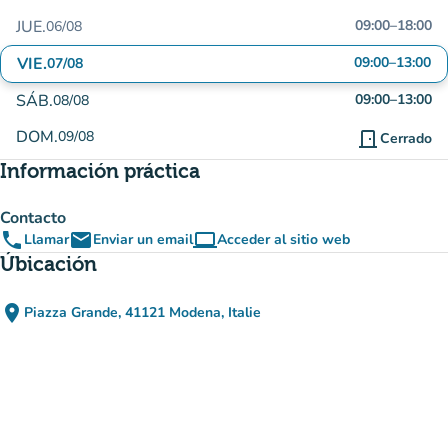
JUE.
09:00
–
18:00
06/08
VIE.
09:00
–
13:00
07/08
SÁB.
09:00
–
13:00
08/08
DOM.
09/08
door_front
Cerrado
Información práctica
Contacto
phone
email
computer
Llamar
Enviar un email
Acceder al sitio web
(nueva pestaña)
Úbicación
place
Piazza Grande, 41121 Modena, Italie
(abrir en Google Maps)
(nueva pestaña)