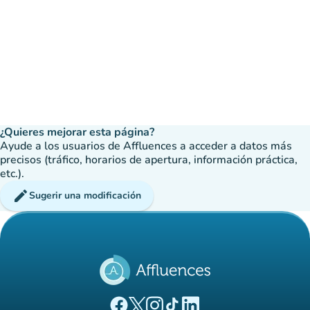
¿Quieres mejorar esta página?
Ayude a los usuarios de Affluences a acceder a datos más
precisos (tráfico, horarios de apertura, información práctica,
etc.).
edit
Sugerir una modificación
(nueva pestaña)
(nueva pestaña)
(nueva pestaña)
(nueva pestaña)
(nueva pestaña)