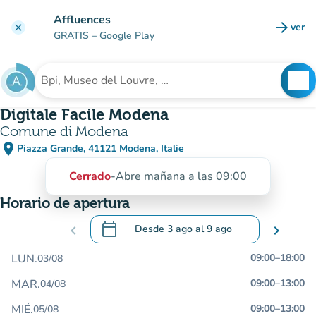
Ir al contenido principal
Affluences
arrow_forward
ver
clear
(nuev
GRATIS
– Google Play
search
See
Buscar un establecimiento
Digitale Facile Modena
Comune di Modena
place
Piazza Grande, 41121 Modena, Italie
(abrir en Google Maps)
(nueva pestaña)
Cerrado
-
Abre mañana a las 09:00
Horario de apertura
calendar_today
chevron_left
Desde
3 ago
al
9 ago
chevron_right
.
Abra el calendario para cambiar las fecha
LUN.
09:00
–
18:00
03/08
MAR.
09:00
–
13:00
04/08
MIÉ.
09:00
–
13:00
05/08