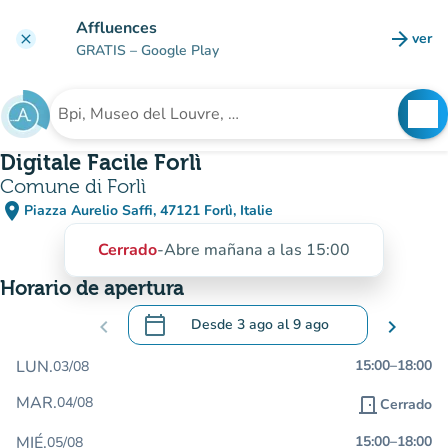
Ir al contenido principal
Affluences
arrow_forward
ver
clear
(nuev
GRATIS
– Google Play
search
See
Buscar un establecimiento
Digitale Facile Forlì
Comune di Forlì
place
Piazza Aurelio Saffi, 47121 Forlì, Italie
(abrir en Google Maps)
(nueva pestaña)
Cerrado
-
Abre mañana a las 15:00
Horario de apertura
calendar_today
chevron_left
Desde
3 ago
al
9 ago
chevron_right
.
Abra el calendario para cambiar las fecha
LUN.
15:00
–
18:00
03/08
MAR.
04/08
door_front
Cerrado
MIÉ.
15:00
–
18:00
05/08