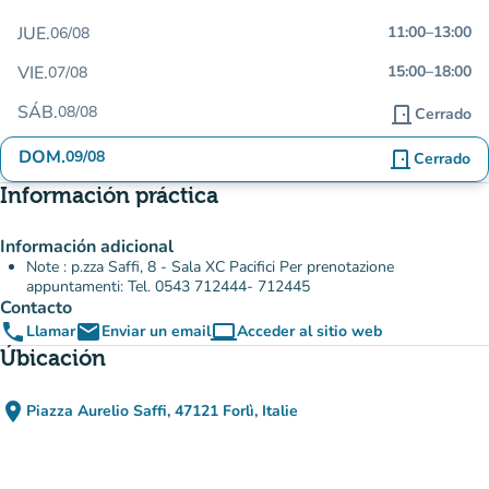
JUE.
11:00
–
13:00
06/08
VIE.
15:00
–
18:00
07/08
SÁB.
08/08
door_front
Cerrado
DOM.
09/08
door_front
Cerrado
Información práctica
Información adicional
Note : p.zza Saffi, 8 - Sala XC Pacifici Per prenotazione
appuntamenti: Tel. 0543 712444- 712445
Contacto
phone
email
computer
Llamar
Enviar un email
Acceder al sitio web
(nueva pestaña)
Úbicación
place
Piazza Aurelio Saffi, 47121 Forlì, Italie
(abrir en Google Maps)
(nueva pestaña)