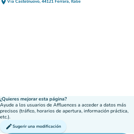
place
Via Castelnuovo, 44121 Ferrara, Italie
(abrir en Google Maps)
(nueva pestaña)
¿Quieres mejorar esta página?
Ayude a los usuarios de Affluences a acceder a datos más
precisos (tráfico, horarios de apertura, información práctica,
etc.).
edit
Sugerir una modificación