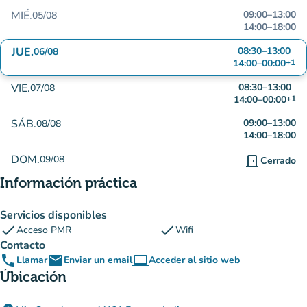
MIÉ.
09:00
–
13:00
05/08
14:00
–
18:00
JUE.
08:30
–
13:00
06/08
14:00
–
00:00
+1
VIE.
08:30
–
13:00
07/08
14:00
–
00:00
+1
SÁB.
09:00
–
13:00
08/08
14:00
–
18:00
DOM.
09/08
door_front
Cerrado
Información práctica
Servicios disponibles
check
check
Acceso PMR
Wifi
Contacto
phone
email
computer
Llamar
Enviar un email
Acceder al sitio web
(nueva pestaña)
Úbicación