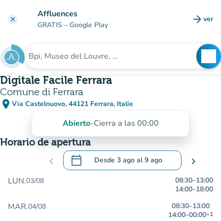
Ir al contenido principal
Affluences
arrow_forward
ver
clear
(nuev
GRATIS
– Google Play
search
See
Buscar un establecimiento
Digitale Facile Ferrara
Comune di Ferrara
place
Via Castelnuovo, 44121 Ferrara, Italie
(abrir en Google Maps)
(nueva pestaña)
Abierto
-
Cierra a las 00:00
Horario de apertura
calendar_today
chevron_left
Desde
3 ago
al
9 ago
chevron_right
.
Abra el calendario para cambiar las fecha
LUN.
08:30
–
13:00
03/08
14:00
–
18:00
MAR.
08:30
–
13:00
04/08
14:00
–
00:00
+1