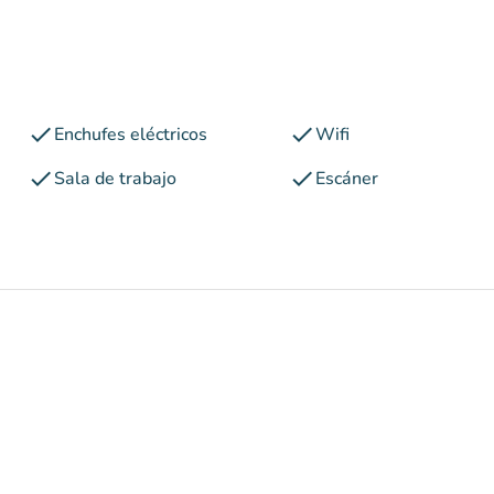
check
check
Enchufes eléctricos
Wifi
check
check
Sala de trabajo
Escáner