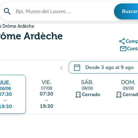
search
Buscar
Buscar un establecimiento
es Drôme Ardèche
rôme Ardèche
share
Comp
mail_outline
Cont
calendar_today
Desde
3 ago
al
9 ago
chevron_left
.
Abra el calendario para camb
VIE.
SÁB.
DOM.
JUE.
07/08
08/08
09/08
06/08
07:30
07:30
door_front
door_front
Cerrado
Cerra
–
–
19:30
19:30