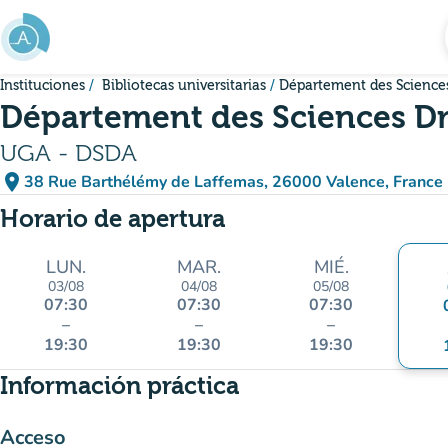
Ir al contenido principal
Instituciones
Bibliotecas universitarias
Département des Scienc
Département des Sciences D
UGA - DSDA
place
38 Rue Barthélémy de Laffemas, 26000 Valence, France
(abrir en Google Maps)
(nueva pestaña)
Horario de apertura
LUN.
MAR.
MIÉ.
03/08
04/08
05/08
07:30
07:30
07:30
–
–
–
19:30
19:30
19:30
Información práctica
Acceso