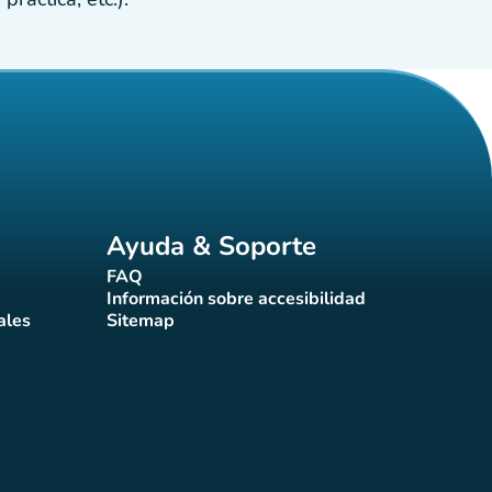
Ayuda & Soporte
FAQ
(nueva pestaña)
Información sobre accesibilidad
a)
(nueva pestaña)
ales
Sitemap
taña)
(nueva pestaña)