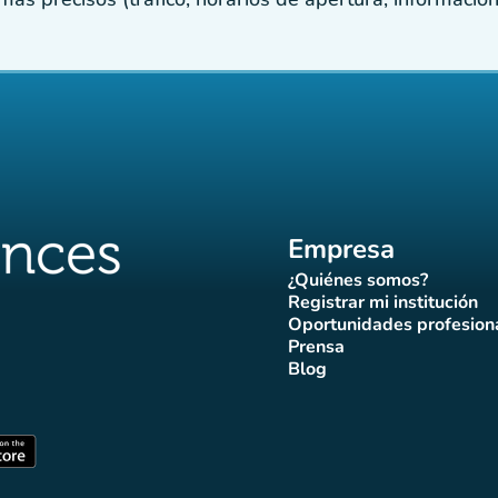
Empresa
¿Quiénes somos?
(nueva pestaña)
Registrar mi institución
(nueva pestañ
Oportunidades profesion
(nueva pes
Prensa
)
aña)
pestaña)
va pestaña)
nueva pestaña)
(nueva pestaña)
Blog
ffluences
 Affluences
agram Affluences
de TikTok de Affluences
na LinkedIn Affluences
(nueva pestaña)
staña)
(nueva pestaña)