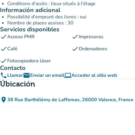
Conditions d'accès : lieux situés à l'étage
Información adicional
Possibilité d'emprunt des livres : oui
Nombre de places assises : 30
Servicios disponibles
check
check
Acceso PMR
Impresoras
check
check
Café
Ordenadores
check
Fotocopiadora láser
Contacto
phone
email
computer
Llamar
Enviar un email
Acceder al sitio web
(nueva pestaña)
Úbicación
place
38 Rue Barthélémy de Laffemas, 26000 Valence, France
(abrir en Google Maps)
(nueva pestaña)