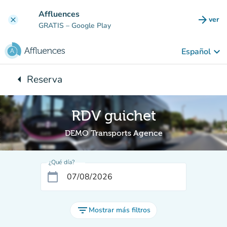
Ir al contenido principal
Affluences
arrow_forward
ver
clear
(nuev
GRATIS
– Google Play
keyboard_arrow_down
Español
arrow_left
Reserva
Vuelta:
RDV guichet
DEMO Transports Agence
¿Qué día?
calendar_today
filter_list
Mostrar más filtros