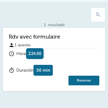
search
1
resultado
Rdv avec formulaire
person
1
asiento
22h30
Hora
schedule
30 min
Duración
timer
Reservar