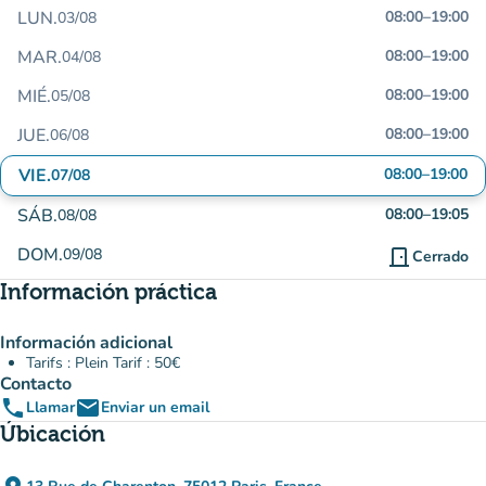
LUN.
08:00
–
19:00
03/08
MAR.
08:00
–
19:00
04/08
MIÉ.
08:00
–
19:00
05/08
JUE.
08:00
–
19:00
06/08
VIE.
08:00
–
19:00
07/08
SÁB.
08:00
–
19:05
08/08
DOM.
09/08
door_front
Cerrado
Información práctica
Información adicional
Tarifs : Plein Tarif : 50€
Contacto
phone
email
Llamar
Enviar un email
Úbicación