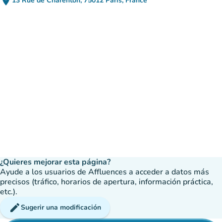
place
13 Rue de Charenton, 75012 Paris, France
(abrir en Google Maps)
(nueva pestaña)
¿Quieres mejorar esta página?
Ayude a los usuarios de Affluences a acceder a datos más
precisos (tráfico, horarios de apertura, información práctica,
etc.).
edit
Sugerir una modificación