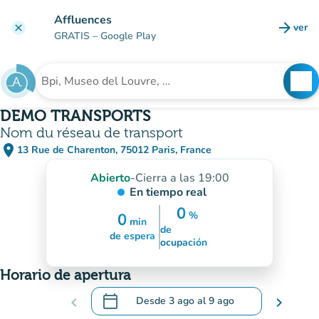
Ir al contenido principal
Affluences
arrow_forward
ver
clear
(nuev
GRATIS
– Google Play
search
See
Buscar un establecimiento
DEMO TRANSPORTS
Nom du réseau de transport
place
13 Rue de Charenton, 75012 Paris, France
(abrir en Google Maps)
(nueva pestaña)
Abierto
-
Cierra a las 19:00
En tiempo real
0
%
0
min
de
40
min
30%
de espera
ocupación
Horario de apertura
calendar_today
chevron_left
Desde
3 ago
al
9 ago
chevron_right
.
Abra el calendario para cambiar las fecha