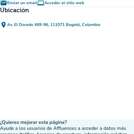
email
computer
Enviar un email
Acceder al sitio web
(nueva pestaña)
Úbicación
place
Av. El Dorado #69-96, 111071 Bogotá, Colombie
(abrir en Google Maps)
(nueva pestaña)
¿Quieres mejorar esta página?
Ayude a los usuarios de Affluences a acceder a datos más