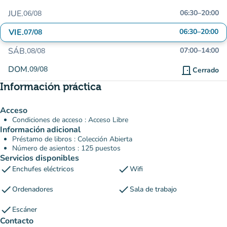
JUE.
06:30
–
20:00
06/08
VIE.
06:30
–
20:00
07/08
SÁB.
07:00
–
14:00
08/08
DOM.
09/08
door_front
Cerrado
Información práctica
Acceso
Condiciones de acceso : Acceso Libre
Información adicional
Préstamo de libros : Colección Abierta
Número de asientos : 125 puestos
Servicios disponibles
check
check
Enchufes eléctricos
Wifi
check
check
Ordenadores
Sala de trabajo
check
Escáner
Contacto