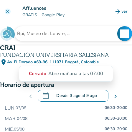
Ir al contenido principal
Affluences
arrow_forward
ver
clear
(nuev
GRATIS
– Google Play
search
See
Buscar un establecimiento
CRAI
FUNDACIÓN UNIVERSITARIA SALESIANA
place
Av. El Dorado #69-96, 111071 Bogotá, Colombie
(abrir en Google Maps)
(nueva pestaña)
Cerrado
-
Abre mañana a las 07:00
Horario de apertura
calendar_today
chevron_left
Desde
3 ago
al
9 ago
chevron_right
.
Abra el calendario para cambiar las fecha
LUN.
06:30
–
20:00
03/08
MAR.
06:30
–
20:00
04/08
MIÉ.
06:30
–
20:00
05/08