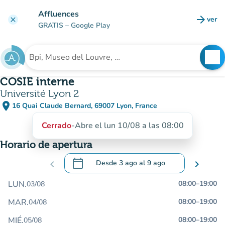
Ir al contenido principal
Affluences
arrow_forward
ver
clear
(nuev
GRATIS
– Google Play
search
See
Buscar un establecimiento
COSIE interne
Université Lyon 2
place
16 Quai Claude Bernard, 69007 Lyon, France
(abrir en Google Maps)
(nueva pestaña)
Cerrado
-
Abre el lun 10/08 a las 08:00
Horario de apertura
calendar_today
chevron_left
Desde
3 ago
al
9 ago
chevron_right
.
Abra el calendario para cambiar las fecha
LUN.
08:00
–
19:00
03/08
MAR.
08:00
–
19:00
04/08
MIÉ.
08:00
–
19:00
05/08