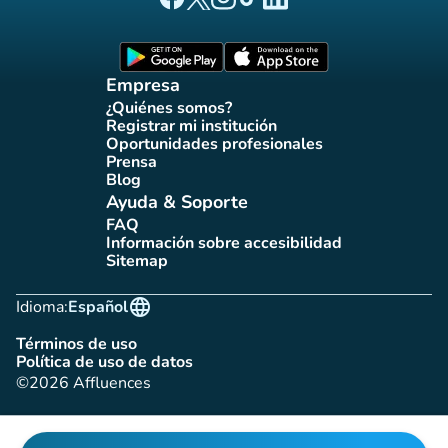
Página Facebook Affluences
Página Twitter Affluences
Página Instagram Affluences
Página de TikTok de Affluenc
Página LinkedIn Affluenc
(nueva pestaña)
(nueva pestaña)
Empresa
¿Quiénes somos?
(nueva pestaña)
Registrar mi institución
(nueva pestaña)
Oportunidades profesionales
(nueva pestaña)
Prensa
(nueva pestaña)
Blog
(nueva pestaña)
Ayuda & Soporte
FAQ
(nueva pestaña)
Información sobre accesibilidad
(nueva pestaña)
Sitemap
(nueva pestaña)
language
Idioma:
Español
Términos de uso
(nueva pestaña)
Política de uso de datos
(nueva pestaña)
©2026 Affluences