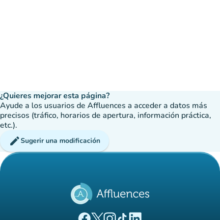
¿Quieres mejorar esta página?
Ayude a los usuarios de Affluences a acceder a datos más
precisos (tráfico, horarios de apertura, información práctica,
etc.).
edit
Sugerir una modificación
(nueva pestaña)
(nueva pestaña)
(nueva pestaña)
(nueva pestaña)
(nueva pestaña)