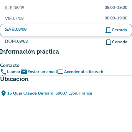
JUE.
08:00
–
19:00
06/08
VIE.
08:00
–
19:00
07/08
SÁB.
08/08
door_front
Cerrado
DOM.
09/08
door_front
Cerrado
Información práctica
Contacto
phone
email
computer
Llamar
Enviar un email
Acceder al sitio web
(nueva pestaña)
Úbicación
place
16 Quai Claude Bernard, 69007 Lyon, France
(abrir en Google Maps)
(nueva pestaña)