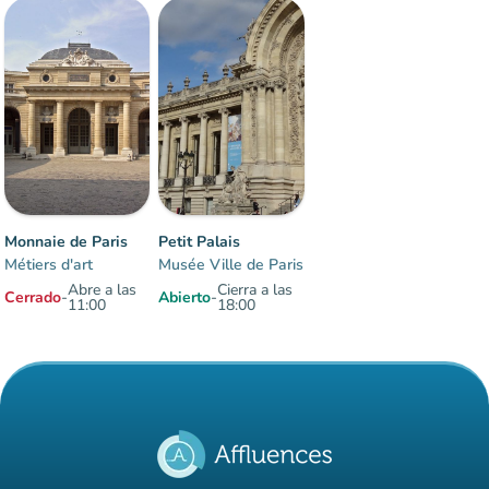
Multitud
:
Fluido
man
man
man
Monnaie de Paris
Petit Palais
Métiers d'art
Musée Ville de Paris
Abre a las
Cierra a las
Cerrado
-
Abierto
-
11:00
18:00
Elementos 1 a 2 sobre 2