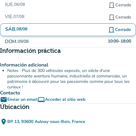
JUE.
06/08
door_front
Cerrado
VIE.
07/08
door_front
Cerrado
SÁB.
08/08
door_front
Cerrado
DOM.
10:00
–
18:00
09/08
Información práctica
Información adicional
Notes : Plus de 300 véhicules exposés, un siècle d'une
passionnante aventure humaine, industrielle et commerciale, un
patrimoine à découvrir pour les passionnés comme pour tous les
curieux !
Contacto
email
computer
Enviar un email
Acceder al sitio web
(nueva pestaña)
Úbicación
place
BP 13, 93600 Aulnay-sous-Bois, France
(abrir en Google Maps)
(nueva pestaña)