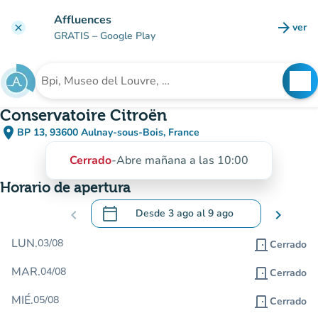
Ir al contenido principal
Affluences
arrow_forward
ver
clear
(nuev
GRATIS
– Google Play
search
See
Buscar un establecimiento
Conservatoire Citroën
place
BP 13, 93600 Aulnay-sous-Bois, France
(abrir en Google Maps)
(nueva pestaña)
Cerrado
-
Abre mañana a las 10:00
Horario de apertura
calendar_today
chevron_left
Desde
3 ago
al
9 ago
chevron_right
.
Abra el calendario para cambiar las fecha
LUN.
03/08
door_front
Cerrado
MAR.
04/08
door_front
Cerrado
MIÉ.
05/08
door_front
Cerrado