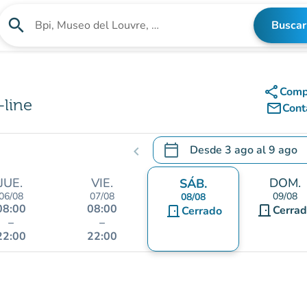
search
Buscar
Buscar un establecimiento
share
Comp
line
mail_outline
Cont
calendar_today
Desde
3 ago
al
9 ago
chevron_left
.
Abra el calendario para camb
JUE.
VIE.
DOM.
SÁB.
06/08
07/08
09/08
08/08
08:00
08:00
door_front
door_front
Cerra
Cerrado
–
–
22:00
22:00