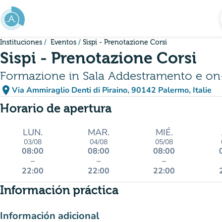
Ir al contenido principal
Instituciones
Eventos
Sispi - Prenotazione Corsi
Sispi - Prenotazione Corsi
Formazione in Sala Addestramento e on-
place
Via Ammiraglio Denti di Piraino, 90142 Palermo, Italie
(abrir en Google Maps)
(nueva pestaña)
Horario de apertura
LUN.
MAR.
MIÉ.
03/08
04/08
05/08
08:00
08:00
08:00
–
–
–
22:00
22:00
22:00
Información práctica
Información adicional