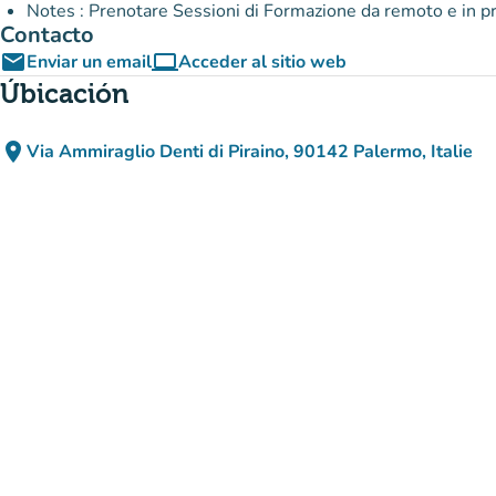
Notes : Prenotare Sessioni di Formazione da remot
Contacto
email
computer
Enviar un email
Acceder al sitio web
(nueva pestaña)
Úbicación
place
Via Ammiraglio Denti di Piraino, 90142 Palermo, Italie
(abrir en Google Maps)
(nueva pestaña)