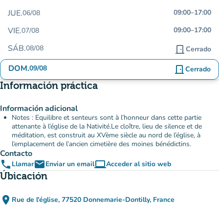
JUE.
09:00
–
17:00
06/08
VIE.
09:00
–
17:00
07/08
SÁB.
08/08
door_front
Cerrado
DOM.
09/08
door_front
Cerrado
Información práctica
Información adicional
Notes : Equilibre et senteurs sont à l’honneur dans cette partie
attenante à l’église de la Nativité.Le cloître, lieu de silence et de
méditation, est construit au XVème siècle au nord de l’église, à
l’emplacement de l’ancien cimetière des moines bénédictins.
Contacto
phone
email
computer
Llamar
Enviar un email
Acceder al sitio web
(nueva pestaña)
Úbicación
place
Rue de l'église, 77520 Donnemarie-Dontilly, France
(abrir en Google Maps)
(nueva pestaña)