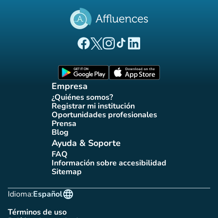
(nueva pestaña)
(nueva pestaña)
(nueva pestaña)
(nueva pestaña)
(nueva pestaña)
Página Facebook Affluences
Página Twitter Affluences
Página Instagram Affluences
Página de TikTok de Affluenc
Página LinkedIn Affluenc
(nueva pestaña)
(nueva pestaña)
Empresa
¿Quiénes somos?
(nueva pestaña)
Registrar mi institución
(nueva pestaña)
Oportunidades profesionales
(nueva pestaña)
Prensa
(nueva pestaña)
Blog
(nueva pestaña)
Ayuda & Soporte
FAQ
(nueva pestaña)
Información sobre accesibilidad
(nueva pestaña)
Sitemap
(nueva pestaña)
language
Idioma:
Español
Términos de uso
(nueva pestaña)