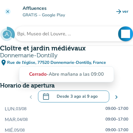
Ir al contenido principal
Affluences
arrow_forward
ver
clear
(nuev
GRATIS
– Google Play
search
See
Buscar un establecimiento
Cloître et jardin médiévaux
Donnemarie-Dontilly
place
Rue de l'église, 77520 Donnemarie-Dontilly, France
(abrir en Google Maps)
(nueva pestaña)
Cerrado
-
Abre mañana a las 09:00
Horario de apertura
calendar_today
chevron_left
Desde
3 ago
al
9 ago
chevron_right
.
Abra el calendario para cambiar las fecha
LUN.
09:00
–
17:00
03/08
MAR.
09:00
–
17:00
04/08
MIÉ.
09:00
–
17:00
05/08