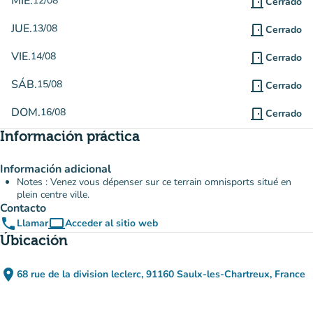
MIÉ.
12/08
door_front
Cerrado
JUE.
13/08
door_front
Cerrado
VIE.
14/08
door_front
Cerrado
SÁB.
15/08
door_front
Cerrado
DOM.
16/08
door_front
Cerrado
Información práctica
Información adicional
Notes : Venez vous dépenser sur ce terrain omnisports situé en
plein centre ville.
Contacto
phone
computer
Llamar
Acceder al sitio web
(nueva pestaña)
Úbicación
place
68 rue de la division leclerc, 91160 Saulx-les-Chartreux, France
(abrir en Google Maps)
(nueva pestaña)