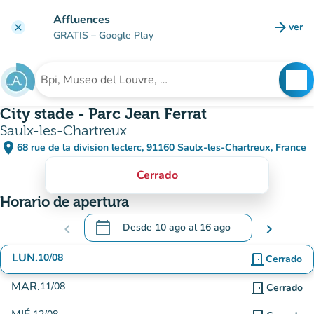
Ir al contenido principal
Affluences
arrow_forward
ver
clear
(nuev
GRATIS
– Google Play
search
See
Buscar un establecimiento
City stade - Parc Jean Ferrat
Saulx-les-Chartreux
place
68 rue de la division leclerc, 91160 Saulx-les-Chartreux, France
(abrir en Google Maps)
(nueva pestaña)
Cerrado
Horario de apertura
calendar_today
chevron_left
Desde
10 ago
al
16 ago
chevron_right
.
Abra el calendario para cambiar las fechas
LUN.
10/08
door_front
Cerrado
MAR.
11/08
door_front
Cerrado