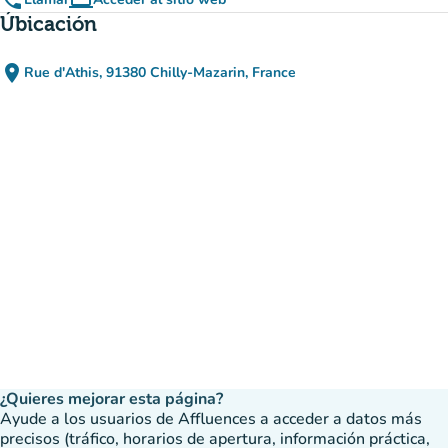
phone
computer
(nueva pestaña)
Úbicación
place
Rue d'Athis, 91380 Chilly-Mazarin, France
(abrir en Google Maps)
(nueva pestaña)
¿Quieres mejorar esta página?
Ayude a los usuarios de Affluences a acceder a datos más
precisos (tráfico, horarios de apertura, información práctica,