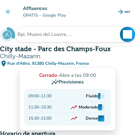
Ir al contenido principal
Affluences
arrow_forward
ver
clear
(nuev
GRATIS
– Google Play
search
See
Buscar un establecimiento
City stade - Parc des Champs-Foux
Chilly-Mazarin
place
Rue d'Athis, 91380 Chilly-Mazarin, France
(abrir en Google Maps)
(nueva pestaña)
Cerrado
-
Abre a las 09:00
insights
Previsiones
09:00
–
11:30
Fluido
man
man
man
trending_up
11:30
–
15:30
Moderado
man
man
man
En aumento
trending_up
15:30
–
21:00
Dense
man
man
man
En aumento
Horario de apertura