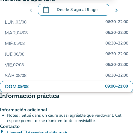
calendar_today
chevron_left
Desde
3 ago
al
9 ago
chevron_right
.
Abra el calendario para cambiar las fecha
LUN.
06:30
–
22:00
03/08
MAR.
06:30
–
22:00
04/08
MIÉ.
06:30
–
22:00
05/08
JUE.
06:30
–
22:00
06/08
VIE.
06:30
–
22:00
07/08
SÁB.
06:30
–
22:00
08/08
DOM.
09:00
–
21:00
09/08
Información práctica
Información adicional
Notes : Situé dans un cadre aussi agréable que verdoyant. Cet
espace permet de se réunir en toute convivialité.
Contacto
Llamar
Acceder al sitio web