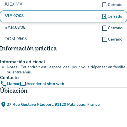
JUE.
06/08
door_front
Cerrado
VIE.
07/08
door_front
Cerrado
SÁB.
08/08
door_front
Cerrado
DOM.
09/08
door_front
Cerrado
Información práctica
Información adicional
Notes : Cet endroit est l'espace idéal pour vous dépenser en famille
ou entre amis.
Contacto
phone
computer
Llamar
Acceder al sitio web
(nueva pestaña)
Úbicación
place
27 Rue Gustave Flaubert, 91120 Palaiseau, France
(abrir en Google Maps)
(nueva pestaña)