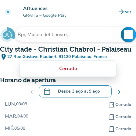
Ir al contenido principal
Affluences
arrow_forward
ver
clear
(nuev
GRATIS
– Google Play
search
See
Buscar un establecimiento
City stade - Christian Chabrol - Palaiseau
place
27 Rue Gustave Flaubert, 91120 Palaiseau, France
(abrir en Google Maps)
(nueva pestaña)
Cerrado
Horario de apertura
calendar_today
chevron_left
Desde
3 ago
al
9 ago
chevron_right
.
Abra el calendario para cambiar las fecha
LUN.
03/08
door_front
Cerrado
MAR.
04/08
door_front
Cerrado
MIÉ.
05/08
door_front
Cerrado