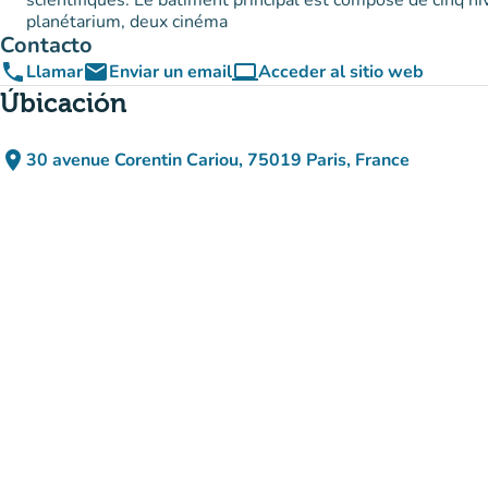
scientifiques. Le bâtiment principal est composé de cinq n
planétarium, deux cinéma
Contacto
phone
email
computer
Llamar
Enviar un email
Acceder al sitio web
(nueva pestaña)
Úbicación
place
30 avenue Corentin Cariou, 75019 Paris, France
(abrir en Google Maps)
(nueva pestaña)