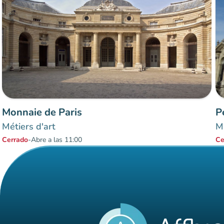
Monnaie de Paris
P
Métiers d'art
Mu
Cerrado
-
Abre a las 11:00
Ce
Elementos 1 a 2 sobre 2