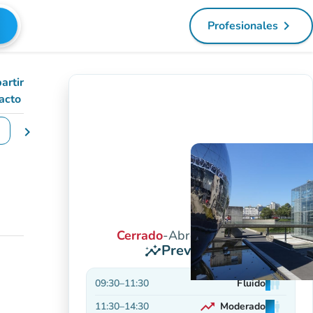
navigate_next
Profesionales
(nueva pest
artir
acto
chevron_right
iar las fechas
Cerrado
-
Abre a las 09:30
Previsiones
insights
09:30
–
11:30
Fluido
man
man
man
trending_up
11:30
–
14:30
Moderado
man
man
man