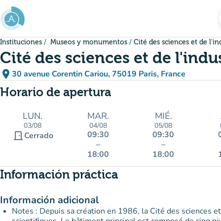
Ir al contenido principal
Instituciones
Museos y monumentos
Cité des sciences et de l'in
Cité des sciences et de l'indu
place
30 avenue Corentin Cariou, 75019 Paris, France
(abrir en Google Maps)
(nueva pestaña)
Horario de apertura
LUN.
MAR.
MIÉ.
03/08
04/08
05/08
09:30
09:30
door_front
Cerrado
–
–
18:00
18:00
Información práctica
Información adicional
Notes : Depuis sa création en 1986, la Cité des sciences et d