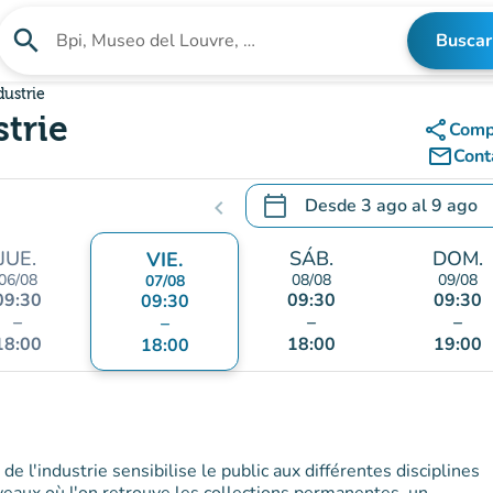
search
Buscar
Buscar un establecimiento
dustrie
strie
share
Comp
mail_outline
Cont
calendar_today
Desde
3 ago
al
9 ago
chevron_left
.
Abra el calendario para camb
JUE.
SÁB.
DOM.
VIE.
06/08
08/08
09/08
07/08
09:30
09:30
09:30
09:30
–
–
–
–
18:00
18:00
19:00
18:00
e l'industrie sensibilise le public aux différentes disciplines