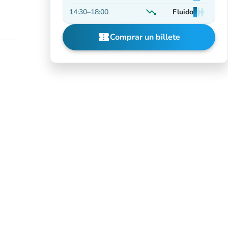
En aumento
trending_down
14:30
–
18:00
Fluido
man
man
man
En descenso
confirmation_number
Comprar un billete
(nueva pestaña)