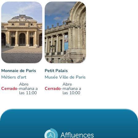
Monnaie de Paris
Petit Palais
Métiers d'art
Musée Ville de Paris
Abre
Abre
Cerrado
-
mañana a
Cerrado
-
mañana a
las 11:00
las 10:00
Elementos 1 a 2 sobre 2