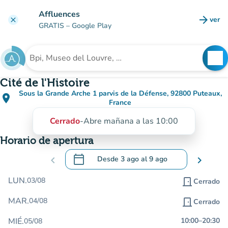
Ir al contenido principal
Affluences
arrow_forward
ver
clear
(nuev
GRATIS
– Google Play
search
See
Buscar un establecimiento
Cité de l'Histoire
Sous la Grande Arche 1 parvis de la Défense, 92800 Puteaux,
place
(abrir en Google Maps)
(nueva pestaña)
France
Cerrado
-
Abre mañana a las 10:00
Horario de apertura
calendar_today
chevron_left
Desde
3 ago
al
9 ago
chevron_right
.
Abra el calendario para cambiar las fecha
LUN.
03/08
door_front
Cerrado
MAR.
04/08
door_front
Cerrado
MIÉ.
10:00
–
20:30
05/08