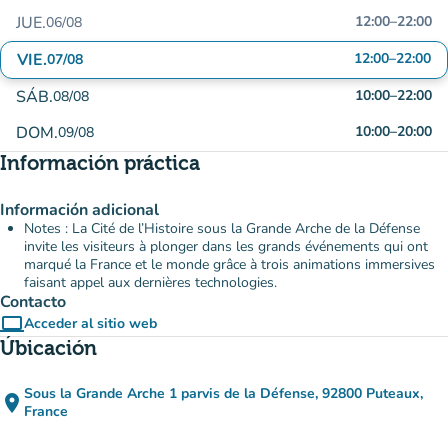
JUE.
12:00
–
22:00
06/08
VIE.
12:00
–
22:00
07/08
SÁB.
10:00
–
22:00
08/08
DOM.
10:00
–
20:00
09/08
Información práctica
Información adicional
Notes : La Cité de l’Histoire sous la Grande Arche de la Défense
invite les visiteurs à plonger dans les grands événements qui ont
marqué la France et le monde grâce à trois animations immersives
faisant appel aux dernières technologies.
Contacto
computer
Acceder al sitio web
(nueva pestaña)
Úbicación
Sous la Grande Arche 1 parvis de la Défense, 92800 Puteaux,
place
(abrir en Google Maps)
(nueva pestaña)
France